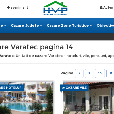
eveniment
Autent
re
Cazare Judete
Cazare Zone Turistice
Obiective
re Varatec pagina 14
Varatec
: Unitati de cazare Varatec - hoteluri, vile, pensiuni, 
Pagina
<
9
10
11
RE HOTELURI
CAZARE VILE