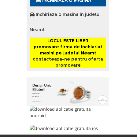
INCHIRIAZA O MASINA
Inchiriaza o masina in judetul
Neamt
LOCUL ESTE LIBER
promovare firma de inchiariat
masini pe judetul Neamt
contacteaza-ne pentru oferta
promovare