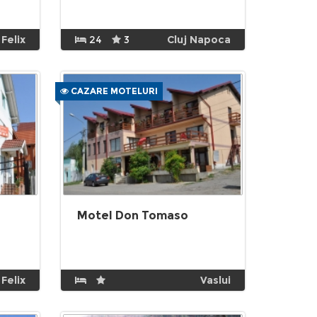
 Felix
24
3
Cluj Napoca
CAZARE MOTELURI
Motel Don Tomaso
 Felix
Vaslui