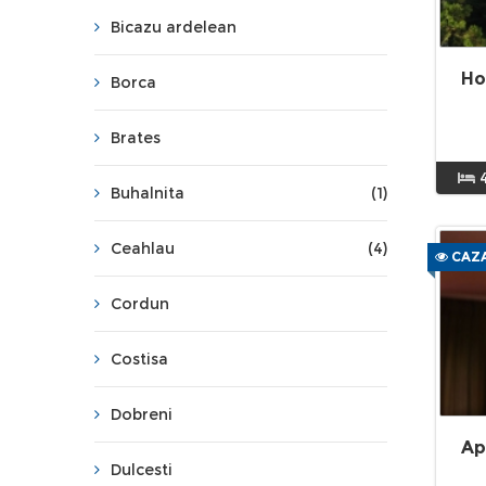
Bicazu ardelean
Ho
Borca
Brates
Buhalnita
(1)
Ceahlau
(4)
CAZA
Cordun
Costisa
Dobreni
Ap
Dulcesti