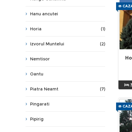
CAZA
Hanu ancutei
Horia
(1)
Izvorul Muntelui
(2)
Ho
Nemtisor
Oantu
Piatra Neamt
(7)
Pingarati
CAZA
Pipirig