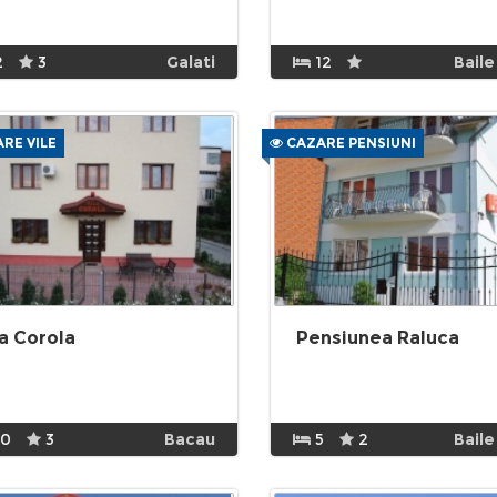
2
3
Galati
12
Baile
RE VILE
CAZARE PENSIUNI
la Corola
Pensiunea Raluca
10
3
Bacau
5
2
Baile