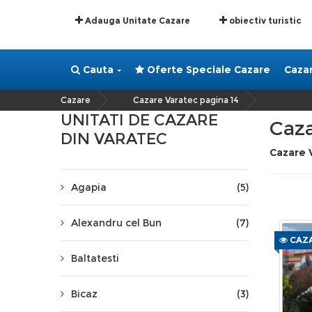
Adauga Unitate Cazare
obiectiv turistic
Cauta
Oferte Speciale Cazare
Caza
Cazare
Cazare Varatec pagina 14
»
UNITATI DE CAZARE
Caza
DIN VARATEC
Cazare 
Agapia
(5)
Alexandru cel Bun
(7)
CAZA
Baltatesti
Bicaz
(3)