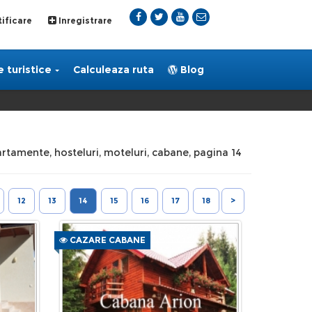
ificare
Inregistrare
 turistice
Calculeaza ruta
Blog
apartamente, hosteluri, moteluri, cabane, pagina 14
12
13
14
15
16
17
18
>
CAZARE CABANE