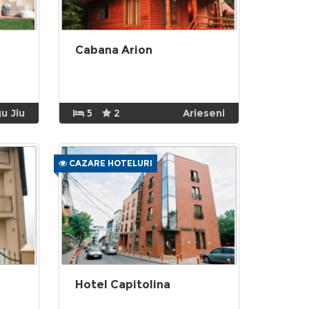
Cabana Arion
u Jiu
5
2
Arieseni
CAZARE HOTELURI
Hotel Capitolina