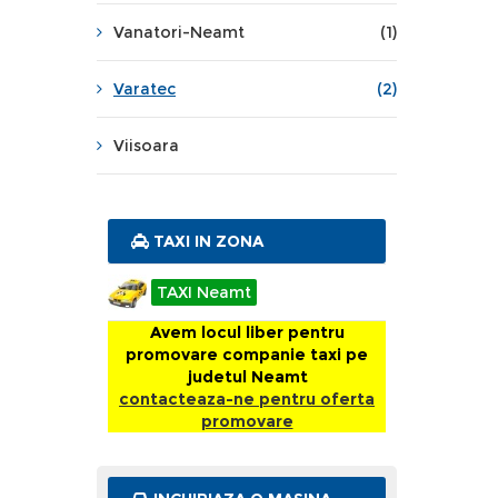
Vanatori-Neamt
(1)
Varatec
(2)
Viisoara
TAXI IN ZONA
TAXI Neamt
Avem locul liber pentru
promovare companie taxi pe
judetul Neamt
contacteaza-ne pentru oferta
promovare