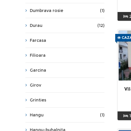
Dumbrava rosie
(1)
Durau
(12)
CAZA
Farcasa
Filioara
Garcina
Girov
Vi
Grinties
Hangu
(1)
Hangu-buhalnita