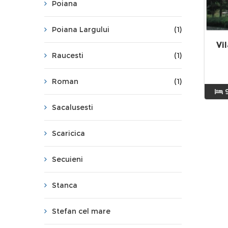
Poiana
Poiana Largului
(1)
Vi
Raucesti
(1)
Roman
(1)
Sacalusesti
Scaricica
Secuieni
Stanca
Stefan cel mare