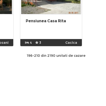
Pensiunea Casa Rita
osani
4
3
Cacica
196-210 din 2190 unitati de cazare