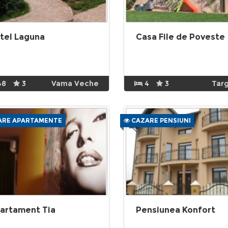
tel Laguna
Casa File de Poveste
48
3
Vama Veche
4
3
Targ
RE APARTAMENTE
CAZARE PENSIUNI
artament Tia
Pensiunea Konfort