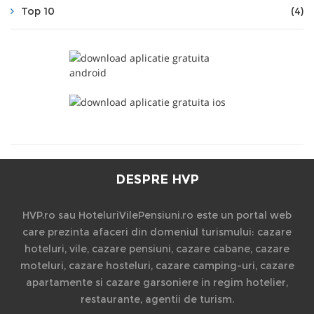
Top 10
(4)
DESPRE HVP
HVP.ro sau HoteluriVilePensiuni.ro este un portal web
care prezinta afaceri din domeniul turismului: cazare
hoteluri, vile, cazare pensiuni, cazare cabane, cazare
moteluri, cazare hosteluri, cazare camping-uri, cazare
apartamente si cazare garsoniere in regim hotelier,
restaurante, agentii de turism.