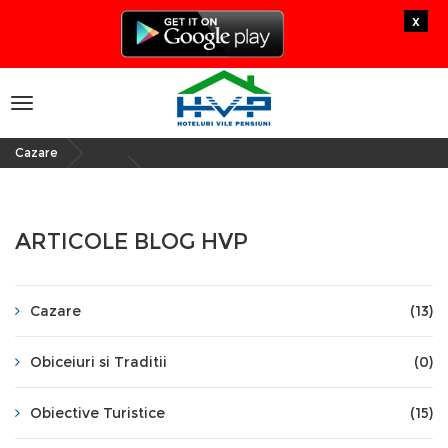
x
Toggle
navigation
Cazare
»
ARTICOLE BLOG HVP
Cazare
(13)
Obiceiuri si Traditii
(0)
Obiective Turistice
(15)