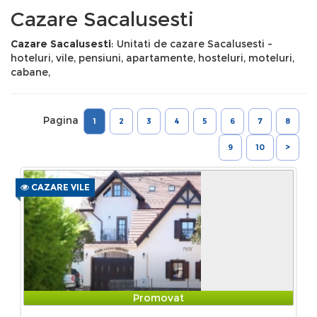
Cazare Sacalusesti
Cazare Sacalusesti
: Unitati de cazare Sacalusesti -
hoteluri, vile, pensiuni, apartamente, hosteluri, moteluri,
cabane,
Pagina
1
2
3
4
5
6
7
8
9
10
>
CAZARE VILE
Promovat