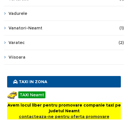
Vadurele
Vanatori-Neamt
(1)
Varatec
(2)
Viisoara
TAXI IN ZONA
TAXI Neamt
Avem locul liber pentru promovare companie taxi pe
judetul Neamt
contacteaza-ne pentru oferta promovare