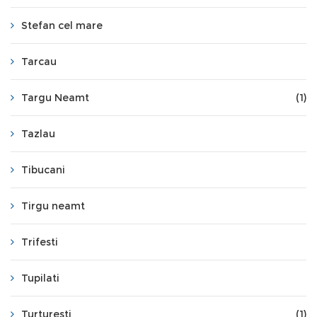
Stefan cel mare
Tarcau
Targu Neamt
(1)
Tazlau
Tibucani
Tirgu neamt
Trifesti
Tupilati
Turturesti
(1)