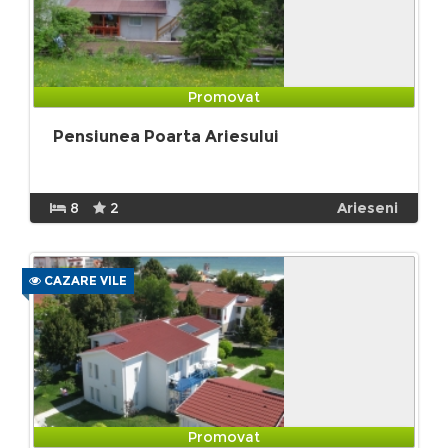
Promovat
Pensiunea Poarta Ariesului
8
2
Arieseni
CAZARE VILE
Promovat