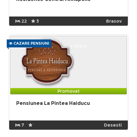
22
3
Brasov
CAZARE PENSIUNI
Promovat
Pensiunea La Pintea Haiducu
7
Desesti