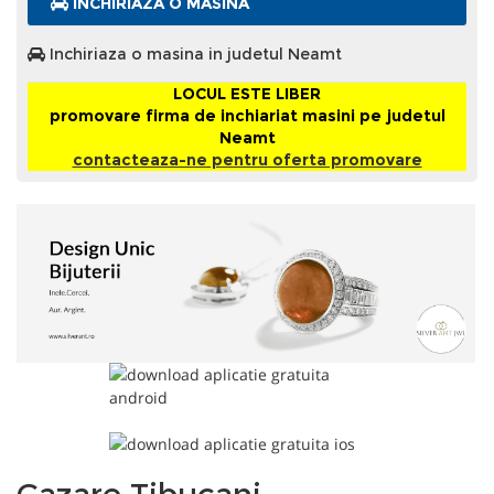
INCHIRIAZA O MASINA
Inchiriaza o masina in judetul Neamt
LOCUL ESTE LIBER
promovare firma de inchiariat masini pe judetul
Neamt
contacteaza-ne pentru oferta promovare
Cazare Tibucani