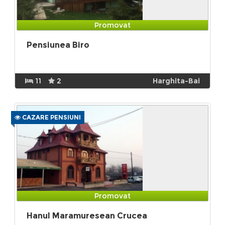
Promovat
Pensiunea Biro
11
2
Harghita-Bai
CAZARE PENSIUNI
Promovat
Hanul Maramuresean Crucea