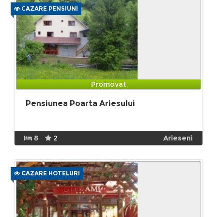
CAZARE PENSIUNI
Promovat
Pensiunea Poarta Ariesului
8
2
Arieseni
CAZARE HOTELURI