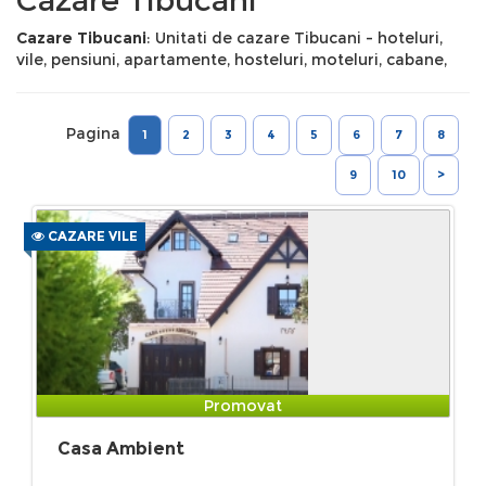
Cazare Tibucani
: Unitati de cazare Tibucani - hoteluri,
vile, pensiuni, apartamente, hosteluri, moteluri, cabane,
Pagina
1
2
3
4
5
6
7
8
9
10
>
CAZARE VILE
Promovat
Casa Ambient