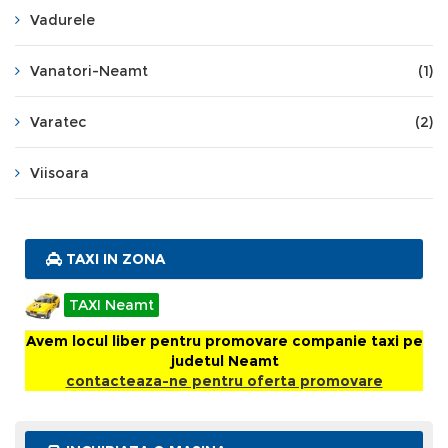
Vadurele
Vanatori-Neamt
(1)
Varatec
(2)
Viisoara
TAXI IN ZONA
TAXI Neamt
Avem locul liber pentru promovare companie taxi pe
judetul Neamt
contacteaza-ne pentru oferta promovare