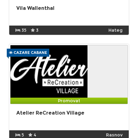
Vila Wallenthal
35
3
Hateg
CAZARE CABANE
Promovat
Atelier ReCreation Village
5
4
Rasnov