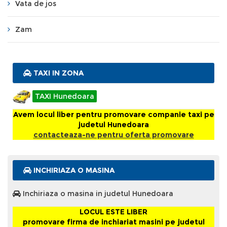
Vata de jos
Zam
TAXI IN ZONA
TAXI Hunedoara
Avem locul liber pentru promovare companie taxi pe
judetul Hunedoara
contacteaza-ne pentru oferta promovare
INCHIRIAZA O MASINA
Inchiriaza o masina in judetul Hunedoara
LOCUL ESTE LIBER
promovare firma de inchiariat masini pe judetul