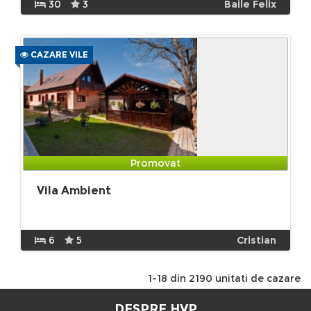
30
3
Baile Felix
CAZARE VILE
Promovat
Vila Ambient
6
5
Cristian
1-18 din 2190 unitati de cazare
DESPRE HVP