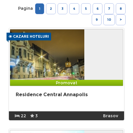
Pagina
1
2
3
4
5
6
7
8
9
10
>
CAZARE HOTELURI
Promovat
Residence Central Annapolis
22
3
Brasov