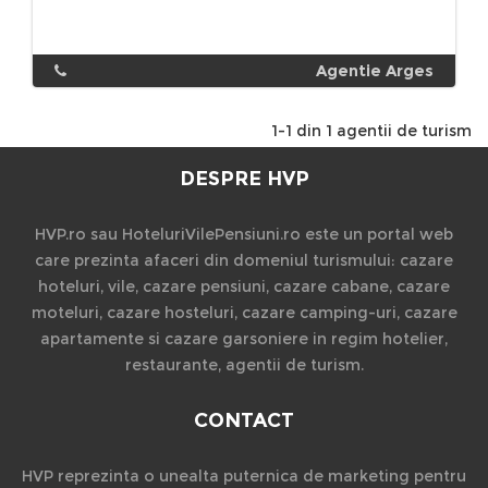
Agentie Arges
1-1 din 1 agentii de turism
DESPRE HVP
HVP.ro sau HoteluriVilePensiuni.ro este un portal web
care prezinta afaceri din domeniul turismului: cazare
hoteluri, vile, cazare pensiuni, cazare cabane, cazare
moteluri, cazare hosteluri, cazare camping-uri, cazare
apartamente si cazare garsoniere in regim hotelier,
restaurante, agentii de turism.
CONTACT
HVP reprezinta o unealta puternica de marketing pentru