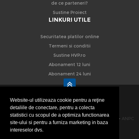
de ce parteneri?
Sustine Proiect
LINKURI UTILE
Securitatea platilor online
Termeni si conditii
Sustine HVP.ro
Abonament 12 luni
Abonament 24 luni
Website-ul utilizeaza cookie pentru a reţine
detaliile de conectare, pentru a colecta
HVP - Hoteluri Vile Pensiuni
statistici cu scopul de a optimiza functionarea
© 2014-2026 Powered by
VilonMedia
&
TekaBility
-
ANPC
site-ului si pentru a furniza marketing in baza
SOL
intereselor dvs.