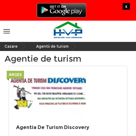
x
Toggle
navigation
Cazare
Agentii de turism
»
Agentie de turism
ARGES
Agentia De Turism Discovery