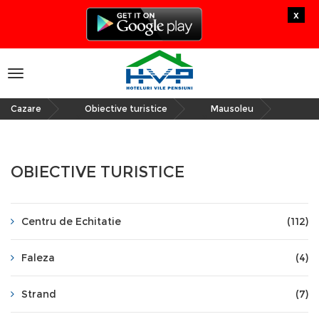
x
Toggle
navigation
Cazare
Obiective turistice
Mausoleu
»
»
OBIECTIVE TURISTICE
Centru de Echitatie
(112)
Faleza
(4)
Strand
(7)