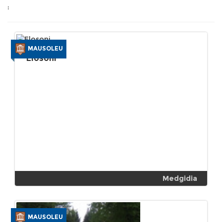
:
MAUSOLEU
Elosoni
Medgidia
MAUSOLEU