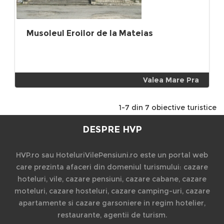
Musoleul Eroilor de la Mateias
Valea Mare Pra
1-7 din 7 obiective turistice
DESPRE HVP
HVP.ro sau HoteluriVilePensiuni.ro este un portal web
care prezinta afaceri din domeniul turismului: cazare
hoteluri, vile, cazare pensiuni, cazare cabane, cazare
moteluri, cazare hosteluri, cazare camping-uri, cazare
apartamente si cazare garsoniere in regim hotelier,
restaurante, agentii de turism.