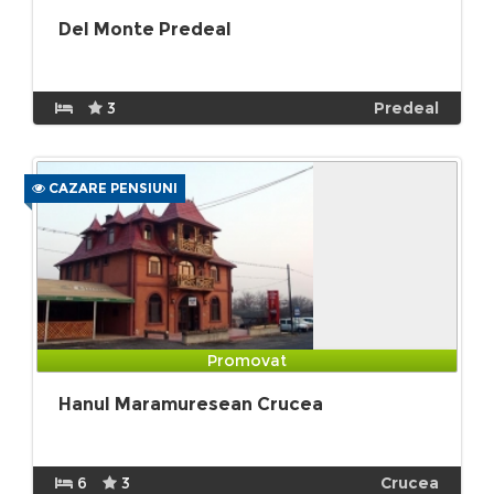
Del Monte Predeal
3
Predeal
CAZARE PENSIUNI
Promovat
Hanul Maramuresean Crucea
6
3
Crucea