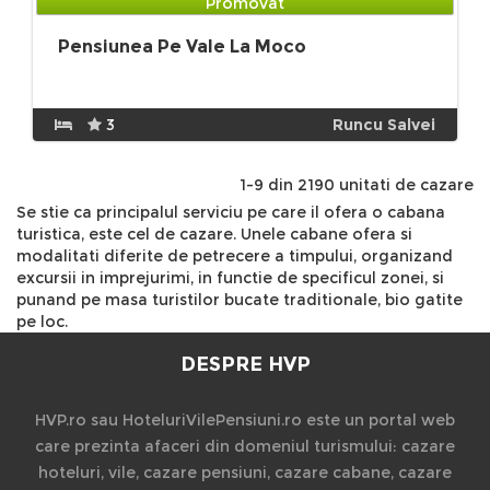
Promovat
Pensiunea Pe Vale La Moco
3
Runcu Salvei
1-9 din 2190 unitati de cazare
Se stie ca principalul serviciu pe care il ofera o cabana
turistica, este cel de cazare. Unele cabane ofera si
modalitati diferite de petrecere a timpului, organizand
excursii in imprejurimi, in functie de specificul zonei, si
punand pe masa turistilor bucate traditionale, bio gatite
pe loc.
DESPRE HVP
HVP.ro sau HoteluriVilePensiuni.ro este un portal web
care prezinta afaceri din domeniul turismului: cazare
hoteluri, vile, cazare pensiuni, cazare cabane, cazare