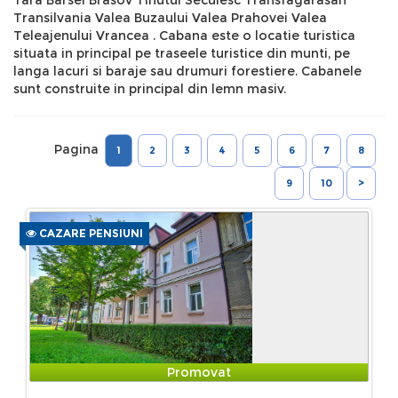
Transilvania Valea Buzaului Valea Prahovei Valea
Teleajenului Vrancea . Cabana este o locatie turistica
situata in principal pe traseele turistice din munti, pe
langa lacuri si baraje sau drumuri forestiere. Cabanele
sunt construite in principal din lemn masiv.
Pagina
1
2
3
4
5
6
7
8
9
10
>
CAZARE PENSIUNI
Promovat