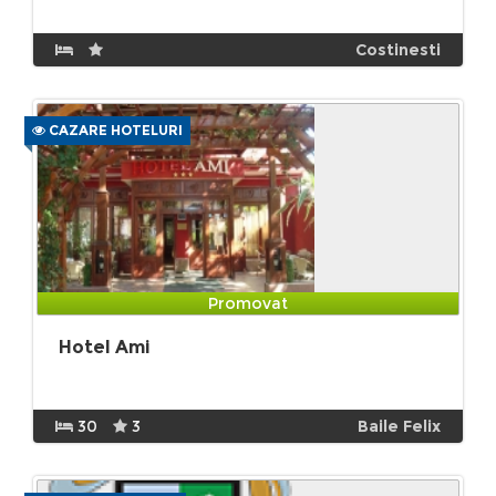
Costinesti
CAZARE HOTELURI
Promovat
Hotel Ami
30
3
Baile Felix