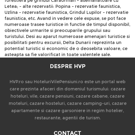
DESPRE HVP
HVP.ro sau HoteluriVilePensiuni.ro este un portal web
care prezinta afaceri din domeniul turismului: cazare
hoteluri, vile, cazare pensiuni, cazare cabane, cazare
moteluri, cazare hosteluri, cazare camping-uri, cazare
apartamente si cazare garsoniere in regim hotelier,
restaurante, agentii de turism.
CONTACT