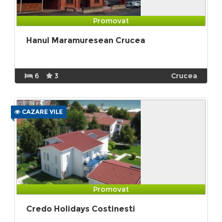
Promovat
Hanul Maramuresean Crucea
6
3
Crucea
CAZARE VILE
Promovat
Credo Holidays Costinesti