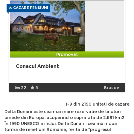
CAZARE PENSIUNI
Promovat
Conacul Ambient
22
5
Brasov
1-9 din 2190 unitati de cazare
Delta Dunarii este cea mai mare rezervatie de tinuturi umede din Europa, acoperind o suprafata de 2.681 km2. În 1990 UNESCO a inclus Delta Dunarii, cea mai noua forma de relief din România, ferita de "progresul industrializarii", printre rezervatiile biosferei. Raportata la Romania, Delta Dunarii este situata in SE tarii, avand forma lirma literei grecesti "A" (delta) si fiind limitata la SV de pod. Dobrogei, la N trece peste granita cu Ucraina, iar la E cu Marea Neagra. Delta Dunarii este traversata de paralela de 45° lat N si de maridianul de 29° long. E Suprafata sa, impreuna cu complexul lagunar Rasim-Sinoe este de 5050 Km, din care 732 Km apartin Ucrainei. Delta propriu-zisa are o suprafata de 2540 Km, suprafata ce creste anual cu 40m, datorita celor 67 milioane tone de aluviuni depuse de catre fluviu. Cel mai tanar pamant al tarii, Delta Dunarii potrivi oamenilor de stiinta isi are originile in urma cu aproximativ 13 000 de ani. II. Geneza, evolutie, prezent si viitor Formarea Deltei, a inceput in cuaternar in glaciatia vurniana avand doua faze distincte: - o faza continentala cauzata de regresiunea marina cand tarmul era mult retras si bratele Dunarii au lasat canioane vizibile in actuala platforma continentala - o faza de golf care a urmat unei transgresiuni. Ipoteza limanica emisa de Grigore Antipa si continuata de V. P. Zencovici, admite prezenta unui golf, barat de catre cusentii marini prin grinduri transversale si transformat in liman. Dunarea a adunat acest spatiu, in conditiile unei mare reduse de ~70 cm. Calmatarea continua a dus la actualul aspect. "Locul unde se plamadeste un nou uscat" Privita de pe Dealurile Tulcei, Delta Dunarii apare ca o intindere de verdeata strabatuta de suvite argintii. Delta Dunarii este o campie in formare, cu altitudine medie de 50 cm, alcatuita din: relief pozitiv (grinduri, ostroave si ) si relief negative: bratele Dunarii, canalele, garlele, mlastinile, baltile si lacurile. Uscatul deltaic reprezinta 13% din suprafata si este reprezentat prin: -grinduri fluviatile, care insotesc bratele Dunarii si sunt orientate pe directia vest-est, avand altitudini de 0,5-5m -grinduri maritime orientate pe directia nord-sud, remarcabila fiind Letea cu altitudinea de 12,4m - altitudine maxima pentru delta, Caraorman, Saraturile, Ivancea, Dranov, etc. -grinduri continentale ce reprezinta resturi din uscatul predeltaic: Chilia si Stipoc. Cantitatea de aluviuni adusa annual de catre Dunare, la care se adauga resturile organismelor moarte, praful eolian, etc., vor face ca procentul uscatului sa creasca, in detrimentului reliefului negative. Dea lungul istoriei Dunarea a cunoscut mai multe denumiri: "Danubius", "Istrus", "Histru", "Danare", "Donaris", "Phisos", "Rio Divino". Napoleon Bonaparte considera ca este "Le roi des fleuves de l'Europe". Herodot din Halicarnas scria intr-una din lucrarile sale : "Intre fluviile care au renume si care sunt navigabile cand vii de la mare este si Istrul..." Prima stire istorica despre Delta Dunarii ne-a lasat-o grecul Herodot, "parintele istoriei" care descrie intrarea flotei persane a lui Darius prin Delta, dupa ce poposise la Histria (515-513 iHr), Polibiu (sec. al III-lea - al II-lea iHr) descrie un spatiu cu bancuri de nisip intre care se aflau brate cu apa, Straba (sec.I iHr) indica sapte brate intre care se aflau insule, idée reluata si de Pliniu cel Batran, Ptolemeu, etc. Marturii ale locuirii zonei exista din sec.I iHr- al II-lea dHr. In sec. XV, Tara Romaneasca si Moldova pierd gurile Dunarii ca si Dobrogea, acestea fiind cucerite de Imperiul turcesc si astfel pana la jumatatea sec. al XIX-lea, Delta era o "terra incognito". Studii detaliate despre Delta Dunarii au fost prezentate de catre geografii George Vaslan, Constantin Bratescu, naturalistul Grigore Antipa, etc. Al 2-lea fluviu al Europei (dupa Volga) si al 26-lea din lume, Dunarea izvoraste din Muntii Padurea Neagra (Germania) si se varsa in Marea Neagra in apropierea padurii Caraorman, care in limba turca insemna tot Padurea Neagra. Dunarea strabate 10 tari si 4 capitate ale Europei, avand un bazin hidrografic de 820 000 de kmp populat de circa 80.000.000 de locuitori. Din lungimea Dunarii de 2860 de km, pe parcursul carora aduna afluenti din 17 tari, mai mult de o treime sunt pe teritoriul Romaniei (1075 Km). Debitul Dunarii este de aproximativ 6300 mc/s. Sosita la Patlageanca cu 6400ml/s (in medie), Dunarea se bifurca in doua brate, Chilia la N si Tulcea la sud, brat ce la Ceatalul Ismail se despleteste in Sulina si Sf. Gheorghe. Bratul Chilia, cel mai septentrional, formeaza granita cu Ucraina, transporta 60% din apele si aluviunile Dunarii, avand un curs sinuos pe o lungime de 120 Km. De-a lungul sau se insiruie asezarile: Palazu, Pardina, Chilia Veche, Periprava. Avand multe ramificatii si ostroave acesta este cel mai tanar brat, inregistrand si cea mai mare adancime 39 de m. Bratul Chilia este folosit pentru navigatie, cele mai importante porturi fiind Ismail si Valcov. Bratul Sulina situate in mijlocul Deltei, are un curs rectiliniu, canalizat permanent dragat si intretinut pentru navigatia vaselor maritime (pescaj minim 7m). In urma acestor lucrari care au avut loc intre 1862 si 1902, lungimea bratului a scazut de la 93 de km la 64 de km,si transporta 18% din volumul de apa al Dunarii, adancimea minima fiind de 7 de m, iar cea maxima de 18 de m. De-a lungul sau se insira localitatile: Ilganii de Sus, Maliuc, Gorgova, Crisan, Vulturu, Partizani, Sulina. Bratul Sf. Gheorghe cel mai meridional, orientat spre sud-est, are un curs sinuos desfasurat pe 112 Km si transporta 22% din debit. La varsare formeaza insulele Sacalin considerate un inceput de delta secundara. Sectionarea unor meandre in ultimul timp a micsorat lungimea cursului navigabil. De-a lungul sau se insira asezarile: Nufaru, Mahmudia, Uzlina, Sf. Gheorghe. Delta este strabatuta de o multime de canale, garle, rezultate prin regularizarea cursurilor, mlastini si mai ales lacuri: Merhei, Gorgova, Rosu, Lumina, etc. Delta Dunarii este un adevarat paradis faunistic. Aici vietuieste 98% din fauna acvatica europeana, întreaga fauna de odonate, de lepidoptere acvatice si de moluste gasteropode de Europa si tot aici îsi gasesc refugiul mamifere rare cum sunt Mustela lutreola, Lutra lutra si Felis silvestris. Vertebratele care, prin prezenta lor, dau nota specifica faunei deltei. Amfibienii sunt reprezentati prin 2 specii de caudate si 6 specii de anure, iar reptilele prin 8 specii, majoritatea serpi (4 specii). Pestii sunt prezenti prin 65 specii, cei mai multi de apa dulce (60%), restul migrând primavara din Marea Neagra. Intre acestia din urma, sturionii si scrumbiile au rol important, atât stiintific, cât si economic. Pasarile sunt cele care au creat faima deltei, cunoscuta, înca de la începutul secolului ca un paradis avian. Renumele se datoreaza celor 327 specii pe care le putem întâlni în delta si care reprezinta 81% din avifauna Romaniei. Dintre acestea cuibaresc 218 specii, restul de 109 specii trecând prin delta si ramânând diferite perioade de timp toamna, iarna si primavara. Pasarile acvatice sunt cele mai numeroase : cuibaresc 81 specii si trec prin delta 60 specii, în total 141 specii, ceea ce reprezinta 82% din avifauna acvatica europeana. Avifauna acvatica din Delta Dunarii este alcatuita dintr-un nucleu de specii vechi, bine adaptate la mediul acvatic, la care se adauga, speciile accesorii si speciile cosmopolite. Nucleul avifaunei este format din 75 specii a caror viata este legata de prezenta apei. Acestea se grupeaza în 5 tipuri ecologice principale : specii strâns legate de apa, strict stenotope (cufundari, corcodei, furtunari, pelicani, cormorani, unele anatide), specii de stufarii (toate speciile de paseriforme acvatice), specii de tarmuri (stârci, lopatari, tiganusi, unele anatide), specii de pajisti hidrofile cu vegetatie bogata continuate cu stufarii (ralide), specii de tarmuri marine (unele laride). Multe specii, mai ales dintre rate, gâste, pescarusi, apar frecvent în diferiti biotopi. Speciile accesorii sunt cele care se integreaza secundar în avifauna acvatica, devenind din ce în ce mai numeroase pe masura transformarii ecosistemelor acvatice. Zavoaiele sunt populate de silvii, muscari, filomele, pitigoi, cinteze, la care se adauga, în timpul cuibaritului, rate, cormorani si stârci. In padurile de pe câmpurile marine Letea si Caraorman cuibaresc 64 specii tipice avifaunei padurilor nemorale (silvii, mierle, ciocanitori, macaleandru, pitigoi, graur, precum si codalbul (Haliaetus albicilla), gaia bruna, acvila pitica, vulturul pescar etc. Fazanul (Phasianus colchicus) a fost introdus prin colonizare populatia dezvoltându-se rapid. In pajistile de stepa nisipoasa sunt specifice potârnichea, prepelita, cicârliile, pasarea ogorului (Burchinus oedicnemus). In satele deltei, pe lânga gospodarii, sunt frecvente gugustiucul, vrabia de casa, rândunica, barza, lastunul. In Delta Dunarii sunt mai multe tipuri de colonii : de stârci, lopatari, tiganusi si cormorani, de pelicani si cormorani, de pescarusi, de avoazete si ciocântorsi, de chirighite, de chire. Colonia de pelicani din zona cu regim de protectie integrala Rosca-Buhaiova este cea mai mare din Europa si este un exemplu de colonie mixta*. Aici se asociaza mai multe mii de perechi de pelican comun, cu zeci, pana la sute de perechi de pelican cret si cormoran mare, într-un peisaj care ne aminteste de Jurasic Park. Accesul în apropierea coloniilor este permis numai specialistilor, care au autorizatii speciale obtinute de la ARBDD din Tulcea. Cercetarile recente au dus la identificarea a 955 specii de cormofite spontane, reprezentând: elemente eurasiatice (28%) estice (24%) europene (14%) cosmopolite si adventive. Din punct de vedere ecologic numai un sfert dintre specii (26%) sunt legate de mediul acvatic (hidrofile, higrofile si higromezofile), restul fiind mezofile, xerofile, eurifile, halofile, psamofile. Nota dominanta