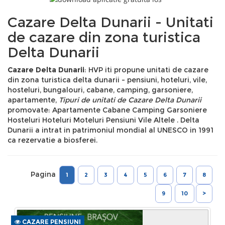
Cazare Delta Dunarii - Unitati
de cazare din zona turistica
Delta Dunarii
Cazare Delta Dunarii
: HVP iti propune unitati de cazare
din zona turistica delta dunarii - pensiuni, hoteluri, vile,
hosteluri, bungalouri, cabane, camping, garsoniere,
apartamente,
Tipuri de unitati de Cazare Delta Dunarii
promovate: Apartamente Cabane Camping Garsoniere
Hosteluri Hoteluri Moteluri Pensiuni Vile Altele . Delta
Dunarii a intrat in patrimoniul mondial al UNESCO in 1991
ca rezervatie a biosferei.
Pagina
1
2
3
4
5
6
7
8
9
10
>
CAZARE PENSIUNI