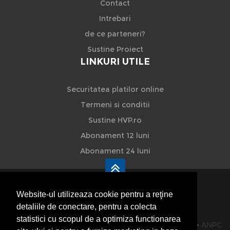
Contact
Intrebari
de ce parteneri?
Sustine Proiect
LINKURI UTILE
Securitatea platilor online
Termeni si conditii
Sustine HVP.ro
Abonament 12 luni
Abonament 24 luni
Website-ul utilizeaza cookie pentru a reţine
detaliile de conectare, pentru a colecta
HVP - Hoteluri Vile Pensiuni
statistici cu scopul de a optimiza functionarea
© 2014-2026 Powered by
VilonMedia
&
TekaBility
-
ANPC