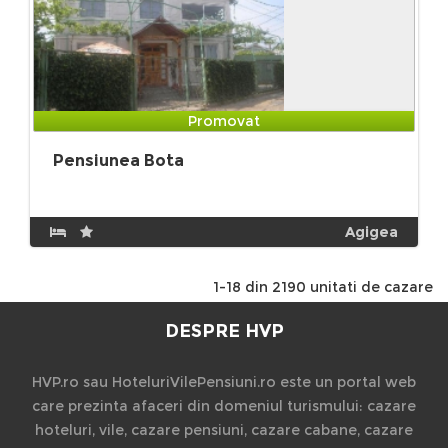
Promovat
Pensiunea Bota
Agigea
1-18 din 2190 unitati de cazare
DESPRE HVP
HVP.ro sau HoteluriVilePensiuni.ro este un portal web
care prezinta afaceri din domeniul turismului: cazare
hoteluri, vile, cazare pensiuni, cazare cabane, cazare