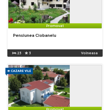
Promovat
Pensiunea Ciobanelu
23
3
Voineasa
CAZARE VILE
Promovat