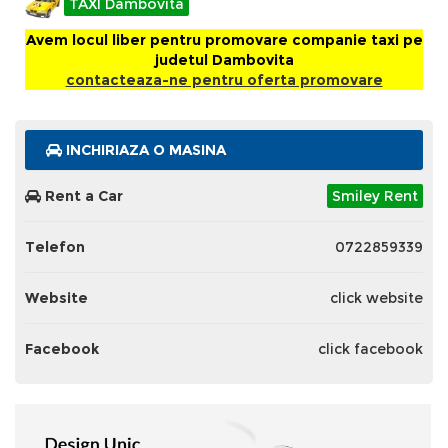
TAXI Dambovita
Avem locul liber pentru promovare companie taxi pe
judetul Dambovita
contacteaza-ne pentru oferta promovare
INCHIRIAZA O MASINA
Rent a Car
Smiley Rent
Telefon
0722859339
Website
click website
Facebook
click facebook