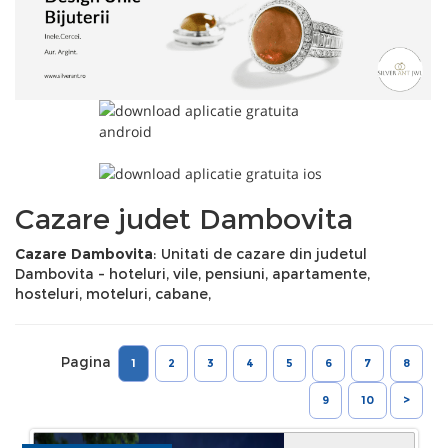
Cazare judet Dambovita
Cazare Dambovita
: Unitati de cazare din judetul
Dambovita - hoteluri, vile, pensiuni, apartamente,
hosteluri, moteluri, cabane,
Pagina
1
2
3
4
5
6
7
8
9
10
>