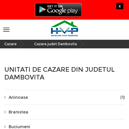
x
Toggle
navigation
Cazare
Cazare judet Dambovita
»
UNITATI DE CAZARE DIN JUDETUL
DAMBOVITA
Aninoasa
(1)
Branistea
Buciumeni