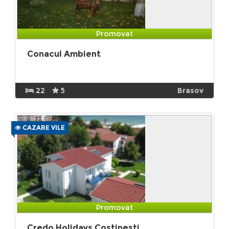
Promovat
Conacul Ambient
22
5
Brasov
CAZARE VILE
Promovat
Credo Holidays Costinesti