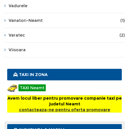
Vadurele
Vanatori-Neamt
(1)
Varatec
(2)
Viisoara
TAXI IN ZONA
TAXI Neamt
Avem locul liber pentru promovare companie taxi pe
judetul Neamt
contacteaza-ne pentru oferta promovare