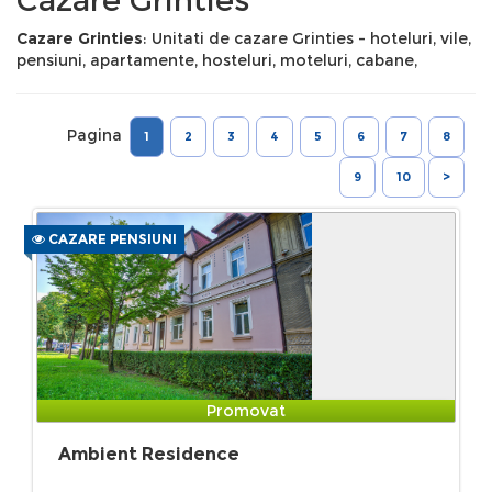
Cazare Grinties
: Unitati de cazare Grinties - hoteluri, vile,
pensiuni, apartamente, hosteluri, moteluri, cabane,
Pagina
1
2
3
4
5
6
7
8
9
10
>
CAZARE PENSIUNI
Promovat
Ambient Residence