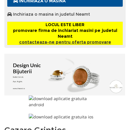
INCHIRIAZA O MASINA
Inchiriaza o masina in judetul Neamt
LOCUL ESTE LIBER
promovare firma de inchiariat masini pe judetul
Neamt
contacteaza-ne pentru oferta promovare
Cazare Grinties