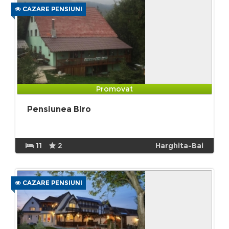
CAZARE PENSIUNI
Promovat
Pensiunea Biro
11
2
Harghita-Bai
CAZARE PENSIUNI