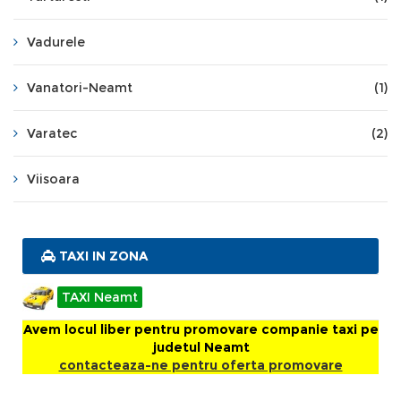
Vadurele
Vanatori-Neamt
(1)
Varatec
(2)
Viisoara
TAXI IN ZONA
TAXI Neamt
Avem locul liber pentru promovare companie taxi pe
judetul Neamt
contacteaza-ne pentru oferta promovare