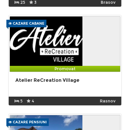
25
3
Brasov
CAZARE CABANE
Promovat
Atelier ReCreation Village
5
4
Rasnov
CAZARE PENSIUNI