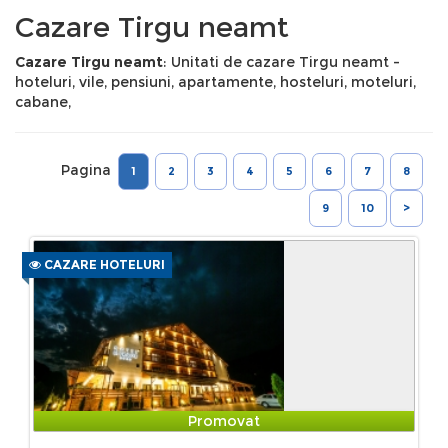
Cazare Tirgu neamt
Cazare Tirgu neamt
: Unitati de cazare Tirgu neamt -
hoteluri, vile, pensiuni, apartamente, hosteluri, moteluri,
cabane,
Pagina
1
2
3
4
5
6
7
8
9
10
>
CAZARE HOTELURI
Promovat