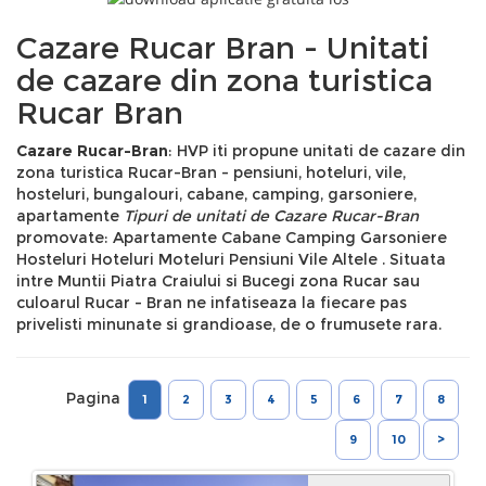
Cazare Rucar Bran - Unitati
de cazare din zona turistica
Rucar Bran
Cazare Rucar-Bran
: HVP iti propune unitati de cazare din
zona turistica Rucar-Bran - pensiuni, hoteluri, vile,
hosteluri, bungalouri, cabane, camping, garsoniere,
apartamente
Tipuri de unitati de Cazare Rucar-Bran
promovate: Apartamente Cabane Camping Garsoniere
Hosteluri Hoteluri Moteluri Pensiuni Vile Altele . Situata
intre Muntii Piatra Craiului si Bucegi zona Rucar sau
culoarul Rucar - Bran ne infatiseaza la fiecare pas
privelisti minunate si grandioase, de o frumusete rara.
Pagina
1
2
3
4
5
6
7
8
9
10
>