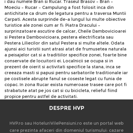
i dau numele Bran si Rucar. Traseul Brasov – Bran –
Moeciu – Rucar – Campulung a fost folosit inca din
antichitate ca drum de legatura pentru a traversa Muntii
Carpati. Acesta surprinde de-a lungul lui multe obiective
turistice ale zonei cum ar fi: Piatra Dracului –
surprinzatoare ascutire de calcar, Cheile Dambovicioarei
si Pestera Dambovicioara, pestera electrificata sau
Pestera Liliecilor din satul Pestera si multe altele. Odata
ajunsi aici turistii sunt atrasi atat de frumusetea naturala
a peisajelor cat si a traditiilor specifice zonei, foarte bine
conservate de locuitorii ei. Localnicii se ocupa si in
prezent de oierit si activitati specifice la stana, inca se
creeaza masti si papusi pentru sarbatorile traditionale iar
pe costisele abrupte fanul se coseste legat cu funia de
copac. In zona Rucar exista numeroase trasee care pot fi
strabatute atat pe jos cat si cu bicicleta, relieful fiind
propice pentru astfel de activitati.
DESPRE HVP
HVP.ro sau HoteluriVilePensiuni.ro este un portal web
care prezinta afaceri din domeniul turismului: cazare