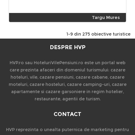
Targu Mures
1-9 din 275 obiective turistice
DESPRE HVP
HVP.ro sau HoteluriVilePensiuni.ro este un portal web
care prezinta afaceri din domeniul turismului: cazare
hoteluri, vile, cazare pensiuni, cazare cabane, cazare
moteluri, cazare hosteluri, cazare camping-uri, cazare
apartamente si cazare garsoniere in regim hotelier,
restaurante, agentii de turism.
CONTACT
HVP reprezinta o unealta puternica de marketing pentru