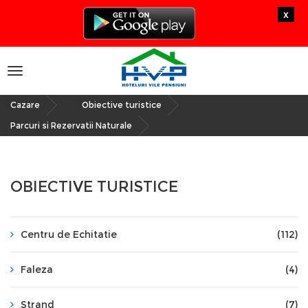
x
Toggle
navigation
Cazare
Obiective turistice
»
»
Parcuri si Rezervatii Naturale
OBIECTIVE TURISTICE
Centru de Echitatie
(112)
Faleza
(4)
Strand
(7)