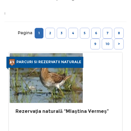
:
Pagina
1
2
3
4
5
6
7
8
9
10
>
PARCURI SI REZERVATII NATURALE
Rezervaţia naturală “Mlaştina Vermeş”