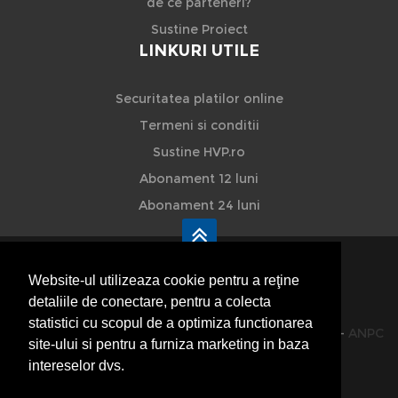
de ce parteneri?
Sustine Proiect
LINKURI UTILE
Securitatea platilor online
Termeni si conditii
Sustine HVP.ro
Abonament 12 luni
Abonament 24 luni
Website-ul utilizeaza cookie pentru a reţine
detaliile de conectare, pentru a colecta
HVP - Hoteluri Vile Pensiuni
statistici cu scopul de a optimiza functionarea
© 2014-2026 Powered by
VilonMedia
&
TekaBility
-
ANPC
site-ului si pentru a furniza marketing in baza
SOL
intereselor dvs.