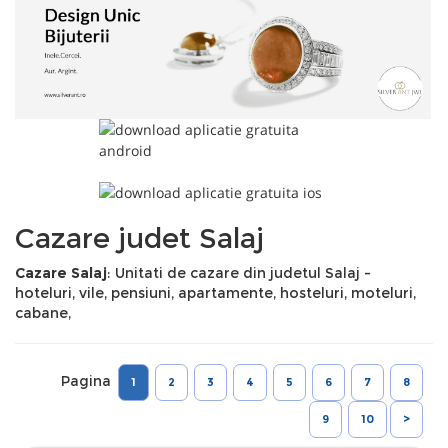
Cazare judet Salaj
Cazare Salaj
: Unitati de cazare din judetul Salaj -
hoteluri, vile, pensiuni, apartamente, hosteluri, moteluri,
cabane,
Pagina
1
2
3
4
5
6
7
8
9
10
>