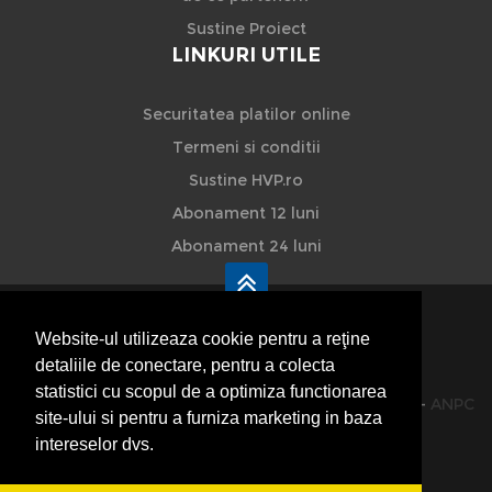
Sustine Proiect
LINKURI UTILE
Securitatea platilor online
Termeni si conditii
Sustine HVP.ro
Abonament 12 luni
Abonament 24 luni
Website-ul utilizeaza cookie pentru a reţine
detaliile de conectare, pentru a colecta
HVP - Hoteluri Vile Pensiuni
statistici cu scopul de a optimiza functionarea
© 2014-2026 Powered by
VilonMedia
&
TekaBility
-
ANPC
site-ului si pentru a furniza marketing in baza
SOL
intereselor dvs.