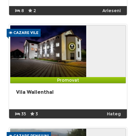
8
2
Arieseni
CAZARE VILE
Promovat
Vila Wallenthal
35
3
Hateg
CAZARE PENSIUNI