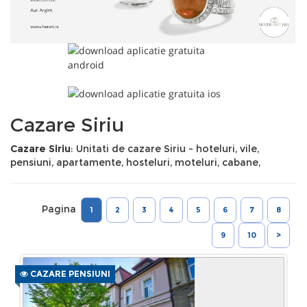
Cazare Siriu
Cazare Siriu
: Unitati de cazare Siriu - hoteluri, vile,
pensiuni, apartamente, hosteluri, moteluri, cabane,
Pagina
1
2
3
4
5
6
7
8
9
10
>
CAZARE PENSIUNI