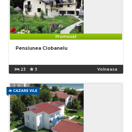
Promovat
Pensiunea Ciobanelu
23
3
Voineasa
CAZARE VILE