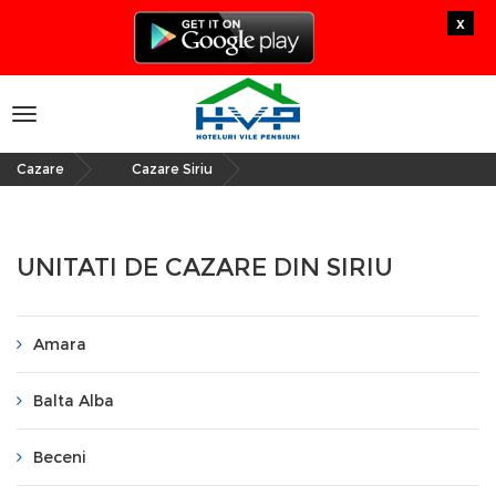
x
Toggle
navigation
Cazare
Cazare Siriu
»
UNITATI DE CAZARE DIN SIRIU
Amara
Balta Alba
Beceni