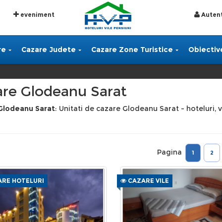
eveniment
Autent
re
Cazare Judete
Cazare Zone Turistice
Obiective
re Glodeanu Sarat
Glodeanu Sarat
: Unitati de cazare Glodeanu Sarat - hoteluri, v
Pagina
1
2
RE HOTELURI
CAZARE VILE