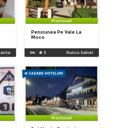
Promovat
Pensiunea Pe Vale La
Moco
tanta
3
Runcu Salvei
CAZARE HOTELURI
Promovat