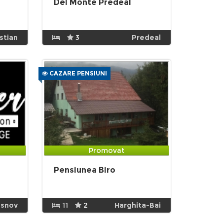
Del Monte Predeal
istian
3
Predeal
CAZARE PENSIUNI
Promovat
Pensiunea Biro
snov
11
2
Harghita-Bai