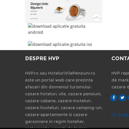
DESPRE HVP
CONT
HVP.ro sau HoteluriVilePensiuni.ro
HVP repr
este un portal web care prezinta
de marke
afaceri din domeniul turismului:
cazare 
cazare hoteluri, vile, cazare pensiuni,
cazare cabane, cazare moteluri,
cazare hosteluri, cazare camping-uri,
cazare apartamente si cazare
cont
garsoniere in regim hotelier,
restaurante, agentii de turism.