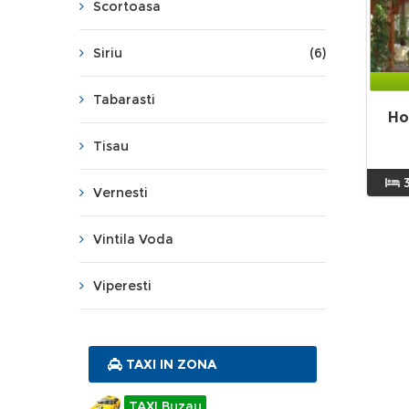
Scortoasa
Siriu
(6)
Tabarasti
Ho
Tisau
Vernesti
Vintila Voda
Viperesti
TAXI IN ZONA
TAXI Buzau