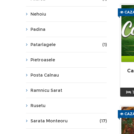
CAZA
Nehoiu
Padina
Patarlagele
(1)
Pietroasele
Ca
Posta Calnau
Ramnicu Sarat
Rusetu
CAZA
Sarata Monteoru
(17)