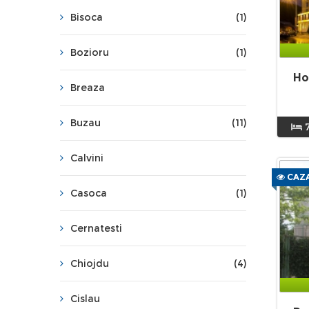
Bisoca
(1)
Bozioru
(1)
Ho
Breaza
Buzau
(11)
Calvini
CAZA
Casoca
(1)
Cernatesti
Chiojdu
(4)
Cislau