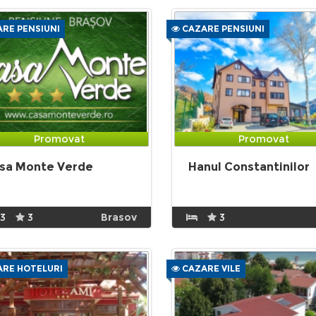
RE PENSIUNI
CAZARE PENSIUNI
Promovat
Promovat
sa Monte Verde
Hanul Constantinilor
13
3
Brasov
3
RE HOTELURI
CAZARE VILE