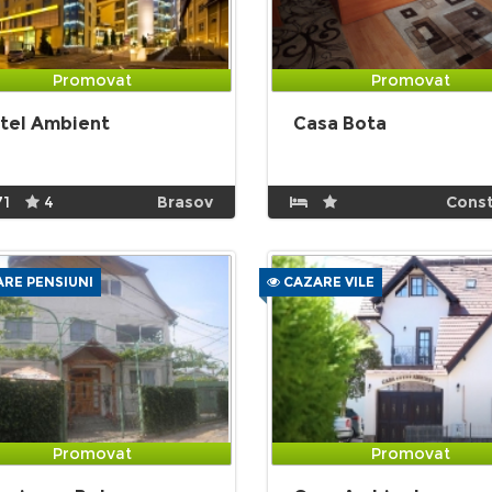
Promovat
Promovat
tel Ambient
Casa Bota
71
4
Brasov
Cons
RE PENSIUNI
CAZARE VILE
Promovat
Promovat