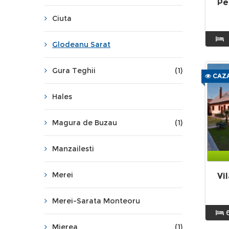
Pe
Ciuta
Glodeanu Sarat
Gura Teghii
(1)
CAZA
Hales
Magura de Buzau
(1)
Manzailesti
Merei
Vi
Merei-Sarata Monteoru
Mierea
(1)