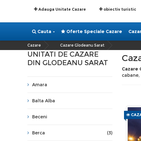
Adauga Unitate Cazare
obiectiv turistic
Cauta
Oferte Speciale Cazare
Caza
Cazare
Cazare Glodeanu Sarat
»
UNITATI DE CAZARE
Caza
DIN GLODEANU SARAT
Cazare 
cabane,
Amara
Balta Alba
CAZA
Beceni
Berca
(3)