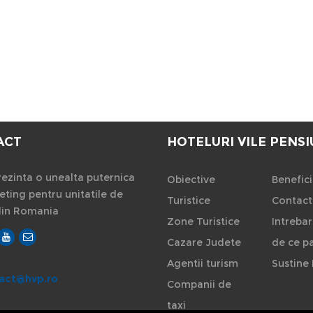
ACT
HOTELURI VILE PENSI
ezinta o unealta puternica
Obiective
Benefici
ting pentru unitatile de
Turistice
Contact
din Romania
Zone Turistice
Intrebar
Cazare Judete
de ce pa
Agentii turism
Sustine 
act@hvp.ro
Companii de
taxi