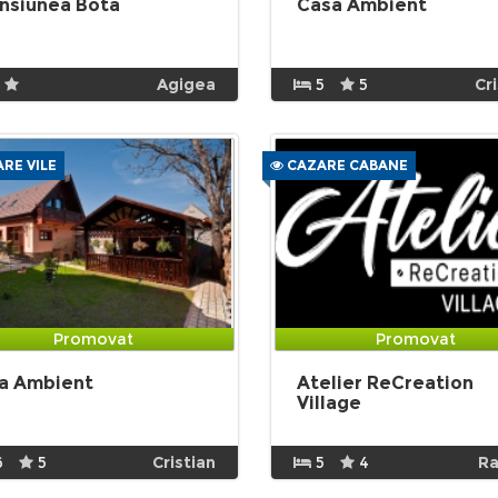
nsiunea Bota
Casa Ambient
Agigea
5
5
Cr
RE VILE
CAZARE CABANE
Promovat
Promovat
la Ambient
Atelier ReCreation
Village
6
5
Cristian
5
4
Ra