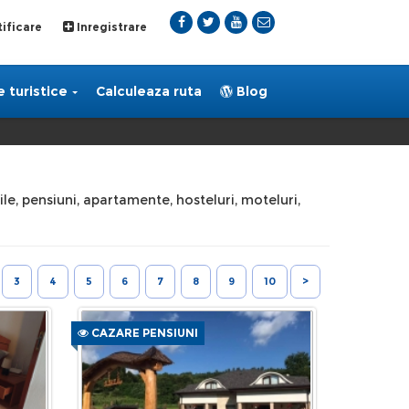
ificare
Inregistrare
 turistice
Calculeaza ruta
Blog
ile, pensiuni, apartamente, hosteluri, moteluri,
3
4
5
6
7
8
9
10
>
CAZARE PENSIUNI