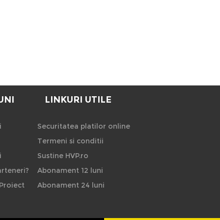
UNI
LINKURI UTILE
i
Securitatea platilor online
Termeni si conditii
i
Sustine HVP.ro
rteneri?
Abonament 12 luni
Proiect
Abonament 24 luni