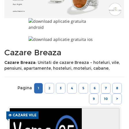
Cazare Breaza
Cazare Breaza
: Unitati de cazare Breaza - hoteluri, vile,
pensiuni, apartamente, hosteluri, moteluri, cabane,
Pagina
1
2
3
4
5
6
7
8
9
10
>
CAZARE VILE