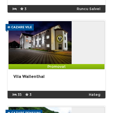
3
Runcu Salvei
CAZARE VILE
Promovat
Vila Wallenthal
35
3
Hateg
CAZARE PENSIUNI