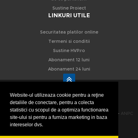
Sustine Proiect
LINKURI UTILE
Securitatea platilor online
Termeni si conditii
Sustine HVP.ro
Abonament 12 luni
Abonament 24 luni
Website-ul utilizeaza cookie pentru a reţine
detaliile de conectare, pentru a colecta
HVP - Hoteluri Vile Pensiuni
statistici cu scopul de a optimiza functionarea
© 2014-2026 Powered by
VilonMedia
&
TekaBility
-
ANPC
site-ului si pentru a furniza marketing in baza
SOL
intereselor dvs.