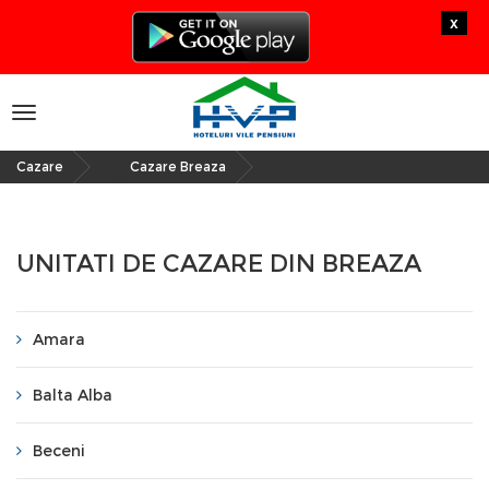
x
Toggle
navigation
Cazare
Cazare Breaza
»
UNITATI DE CAZARE DIN BREAZA
Amara
Balta Alba
Beceni