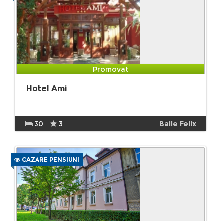
Promovat
Hotel Ami
30
3
Baile Felix
CAZARE PENSIUNI