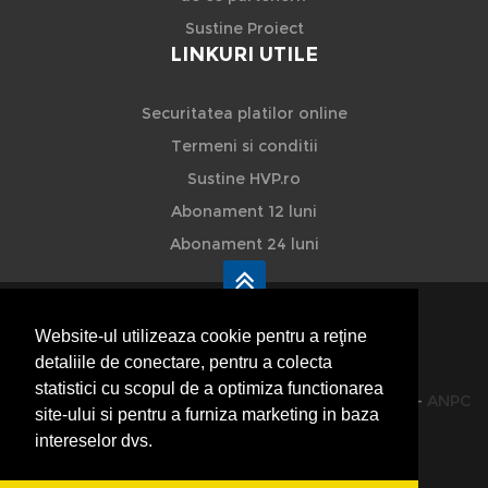
Sustine Proiect
LINKURI UTILE
Securitatea platilor online
Termeni si conditii
Sustine HVP.ro
Abonament 12 luni
Abonament 24 luni
Website-ul utilizeaza cookie pentru a reţine
detaliile de conectare, pentru a colecta
HVP - Hoteluri Vile Pensiuni
statistici cu scopul de a optimiza functionarea
© 2014-2026 Powered by
VilonMedia
&
TekaBility
-
ANPC
site-ului si pentru a furniza marketing in baza
SOL
intereselor dvs.