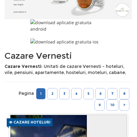
Cazare Vernesti
Cazare Vernesti
: Unitati de cazare Vernesti - hoteluri,
vile, pensiuni, apartamente, hosteluri, moteluri, cabane,
Pagina
1
2
3
4
5
6
7
8
9
10
>
CAZARE HOTELURI