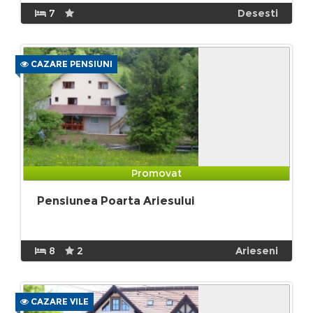
7
Desesti
CAZARE PENSIUNI
Promovat
Pensiunea Poarta Ariesului
8
2
Arieseni
CAZARE VILE