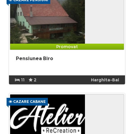
Promovat
Pensiunea Biro
11
2
Harghita-Bai
CAZARE CABANE