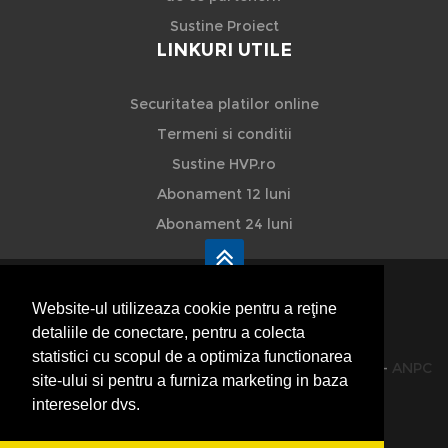
Sustine Proiect
LINKURI UTILE
Securitatea platilor online
Termeni si conditii
Sustine HVP.ro
Abonament 12 luni
Abonament 24 luni
Website-ul utilizeaza cookie pentru a reţine
detaliile de conectare, pentru a colecta
HVP - Hoteluri Vile Pensiuni
statistici cu scopul de a optimiza functionarea
© 2014-2026 Powered by
VilonMedia
&
TekaBility
-
ANPC
site-ului si pentru a furniza marketing in baza
SOL
intereselor dvs.