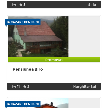
3
Siriu
CAZARE PENSIUNI
Promovat
Pensiunea Biro
11
2
Harghita-Bai
CAZARE PENSIUNI