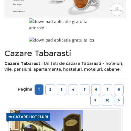
Cazare Tabarasti
Cazare Tabarasti
: Unitati de cazare Tabarasti - hoteluri,
vile, pensiuni, apartamente, hosteluri, moteluri, cabane,
Pagina
1
2
3
4
5
6
7
8
9
10
>
CAZARE HOTELURI