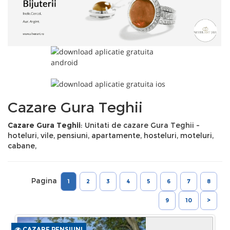
Cazare Gura Teghii
Cazare Gura Teghii
: Unitati de cazare Gura Teghii -
hoteluri, vile, pensiuni, apartamente, hosteluri, moteluri,
cabane,
Pagina
1
2
3
4
5
6
7
8
9
10
>
CAZARE PENSIUNI