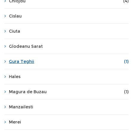
Chiojdu
(4)
Cislau
Ciuta
Glodeanu Sarat
Gura Teghii
(1)
Hales
Magura de Buzau
(1)
Manzailesti
Merei