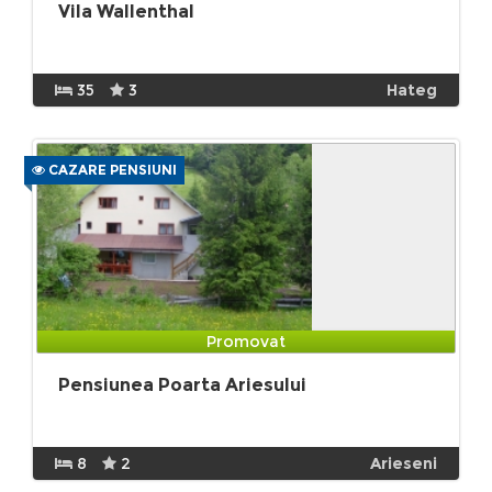
Vila Wallenthal
35
3
Hateg
CAZARE PENSIUNI
Promovat
Pensiunea Poarta Ariesului
8
2
Arieseni