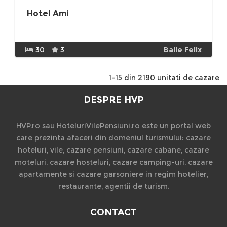
Hotel Ami
30
3
Baile Felix
1-15 din 2190 unitati de cazare
DESPRE HVP
HVP.ro sau HoteluriVilePensiuni.ro este un portal web
care prezinta afaceri din domeniul turismului: cazare
hoteluri, vile, cazare pensiuni, cazare cabane, cazare
moteluri, cazare hosteluri, cazare camping-uri, cazare
apartamente si cazare garsoniere in regim hotelier,
restaurante, agentii de turism.
CONTACT