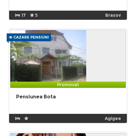
17
5
Brasov
CAZARE PENSIUNI
Promovat
Pensiunea Bota
Agigea