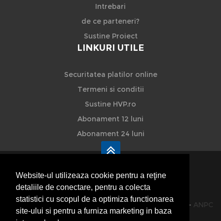
Intrebari
de ce parteneri?
Sustine Proiect
LINKURI UTILE
Securitatea platilor online
Termeni si conditii
Sustine HVP.ro
Abonament 12 luni
Abonament 24 luni
Website-ul utilizeaza cookie pentru a reţine
detaliile de conectare, pentru a colecta
HVP - Hoteluri Vile Pensiuni
statistici cu scopul de a optimiza functionarea
© 2014-2026 Powered by
VilonMedia
&
TekaBility
-
ANPC
site-ului si pentru a furniza marketing in baza
SOL