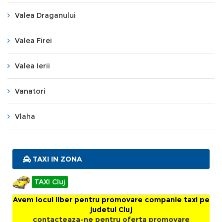
Valea Draganului
Valea Firei
Valea Ierii
Vanatori
Vlaha
TAXI IN ZONA
TAXI Cluj
Avem locul liber pentru promovare companie taxi pe
judetul Cluj
contacteaza-ne pentru oferta promovare