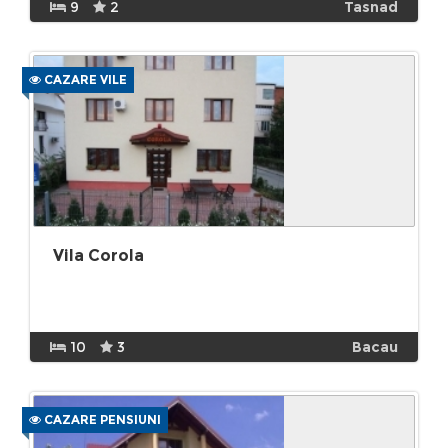
9
2
Tasnad
CAZARE VILE
Vila Corola
10
3
Bacau
CAZARE PENSIUNI