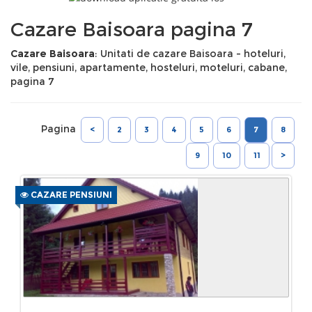
Cazare Baisoara pagina 7
Cazare Baisoara
: Unitati de cazare Baisoara - hoteluri,
vile, pensiuni, apartamente, hosteluri, moteluri, cabane,
pagina 7
Pagina
<
2
3
4
5
6
7
8
9
10
11
>
CAZARE PENSIUNI