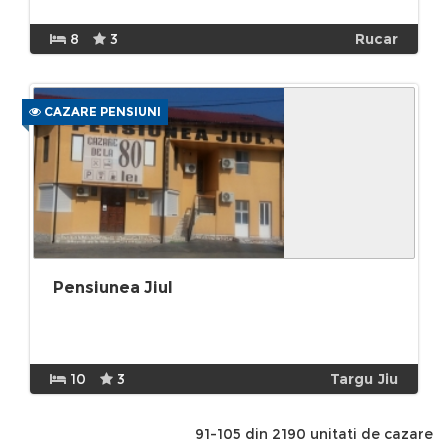
8
3
Rucar
CAZARE PENSIUNI
Pensiunea Jiul
10
3
Targu Jiu
91-105 din 2190 unitati de cazare