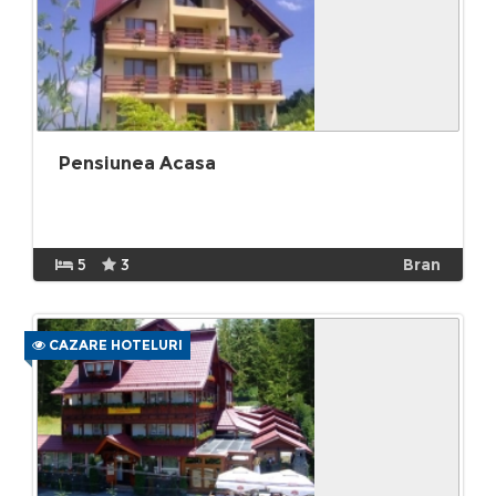
Pensiunea Acasa
5
3
Bran
CAZARE HOTELURI