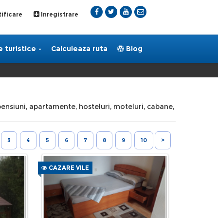
ificare
Inregistrare
 turistice
Calculeaza ruta
Blog
 pensiuni, apartamente, hosteluri, moteluri, cabane,
3
4
5
6
7
8
9
10
>
CAZARE VILE