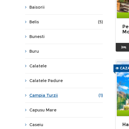
Baisorii
Belis
(5)
Pe
M
Bunesti
Buru
Calatele
CAZA
Calatele Padure
Campia Turzii
(1)
Capusu Mare
Ha
Caseiu