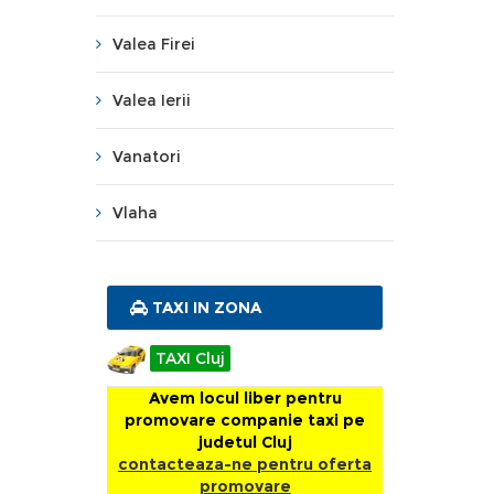
Valea Firei
Valea Ierii
Vanatori
Vlaha
TAXI IN ZONA
TAXI Cluj
Avem locul liber pentru
promovare companie taxi pe
judetul Cluj
contacteaza-ne pentru oferta
promovare