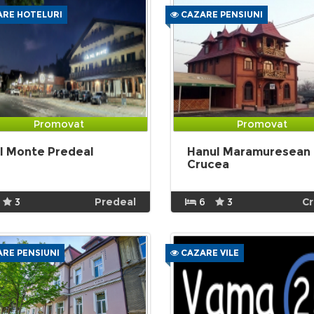
RE HOTELURI
CAZARE PENSIUNI
Promovat
Promovat
l Monte Predeal
Hanul Maramuresean
Crucea
3
Predeal
6
3
C
RE PENSIUNI
CAZARE VILE