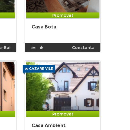
Promovat
Casa Bota
a-Bai
Constanta
CAZARE VILE
Promovat
Casa Ambient