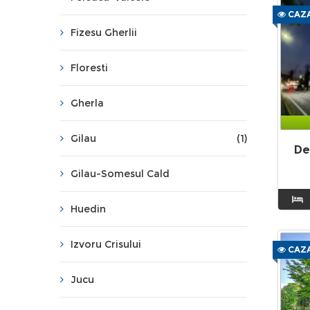
CAZA
Fizesu Gherlii
Floresti
Gherla
Gilau
(1)
De
Gilau-Somesul Cald
Huedin
Izvoru Crisului
CAZA
Jucu