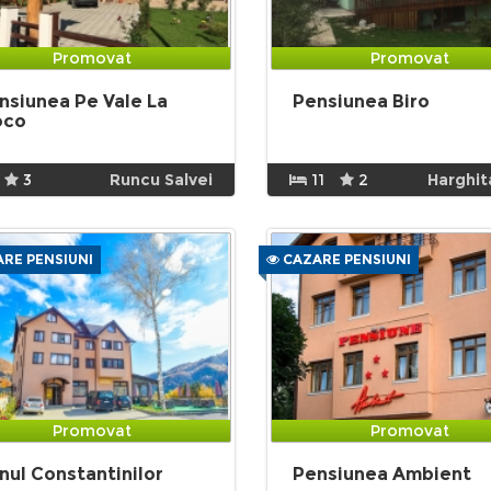
Promovat
Promovat
nsiunea Pe Vale La
Pensiunea Biro
oco
3
Runcu Salvei
11
2
Harghit
RE PENSIUNI
CAZARE PENSIUNI
Promovat
Promovat
nul Constantinilor
Pensiunea Ambient