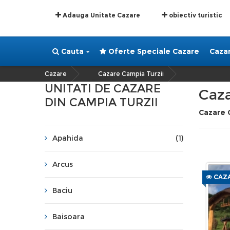
Adauga Unitate Cazare
obiectiv turistic
Cauta
Oferte Speciale Cazare
Caza
Cazare
Cazare Campia Turzii
»
UNITATI DE CAZARE
Caza
DIN CAMPIA TURZII
Cazare 
Apahida
(1)
Arcus
CAZA
Baciu
Baisoara