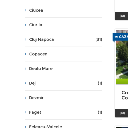
Ciucea
Ciurila
CAZA
Cluj Napoca
(31)
Copaceni
Dealu Mare
Dej
(1)
Cr
Dezmir
Co
Faget
(1)
Feleacu-Valcele