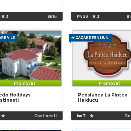
3
Siriu
23
3
B
RE VILE
CAZARE PENSIUNI
Promovat
Promovat
edo Holidays
Pensiunea La Pintea
stinesti
Haiducu
Costinesti
7
De