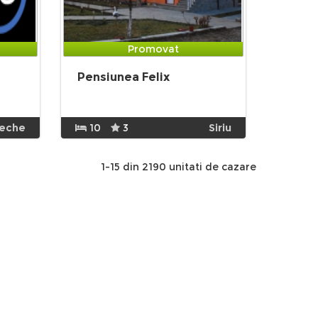
Promovat
Pensiunea Felix
eche
10
3
Siriu
1-15 din 2190 unitati de cazare