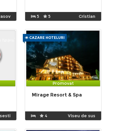
rasov
5
5
Cristian
CAZARE HOTELURI
Promovat
Mirage Resort & Spa
sesti
4
Viseu de sus