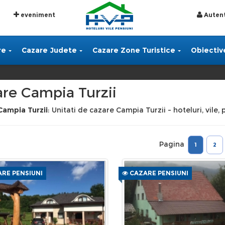
eveniment
Autent
re
Cazare Judete
Cazare Zone Turistice
Obiective
re Campia Turzii
Campia Turzii
: Unitati de cazare Campia Turzii - hoteluri, vile,
Pagina
1
2
RE PENSIUNI
CAZARE PENSIUNI