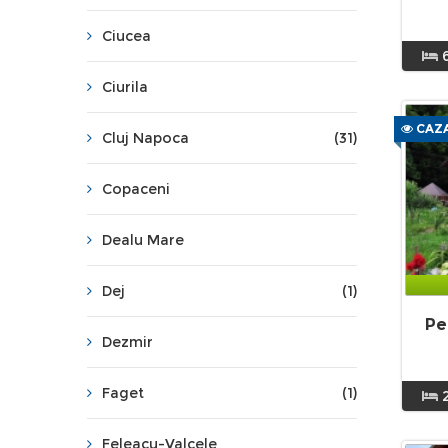
Ciucea
Ciurila
CAZA
Cluj Napoca
(31)
Copaceni
Dealu Mare
Dej
(1)
Pe
Dezmir
Faget
(1)
Feleacu-Valcele