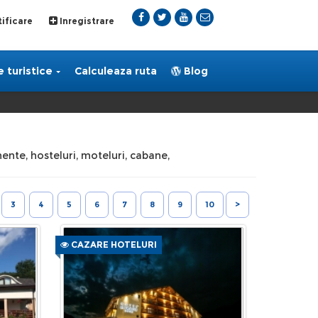
ificare
Inregistrare
 turistice
Calculeaza ruta
Blog
mente, hosteluri, moteluri, cabane,
3
4
5
6
7
8
9
10
>
CAZARE HOTELURI