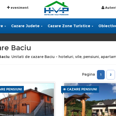
eveniment
Autent
re
Cazare Judete
Cazare Zone Turistice
Obiective
re Baciu
Baciu
: Unitati de cazare Baciu - hoteluri, vile, pensiuni, aparta
Pagina
1
2
RE PENSIUNI
CAZARE PENSIUNI