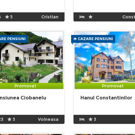
6
5
Cristian
Cons
RE PENSIUNI
CAZARE PENSIUNI
Promovat
Promovat
nsiunea Ciobanelu
Hanul Constantinilor
23
3
Voineasa
3