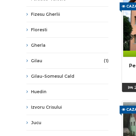
CAZA
Fizesu Gherlii
Floresti
Gherla
Gilau
(1)
Pe
Gilau-Somesul Cald
Huedin
Izvoru Crisului
CAZA
Jucu