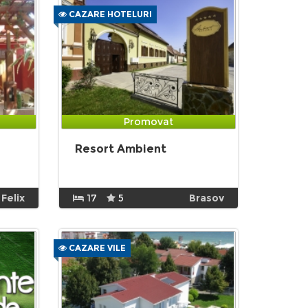
CAZARE HOTELURI
Promovat
Resort Ambient
 Felix
17
5
Brasov
CAZARE VILE