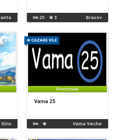
tanta
25
3
Brasov
CAZARE VILE
Promovat
Vama 25
Siriu
Vama Veche