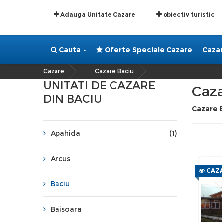
Adauga Unitate Cazare
obiectiv turistic
Cauta
Oferte Speciale Cazare
Caza
Cazare
Cazare Baciu
»
UNITATI DE CAZARE
Caza
DIN BACIU
Cazare 
Apahida
(1)
Arcus
CAZA
Baciu
Baisoara