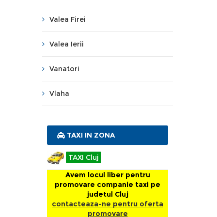
Valea Firei
Valea Ierii
Vanatori
Vlaha
TAXI IN ZONA
TAXI Cluj
Avem locul liber pentru
promovare companie taxi pe
judetul Cluj
contacteaza-ne pentru oferta
promovare