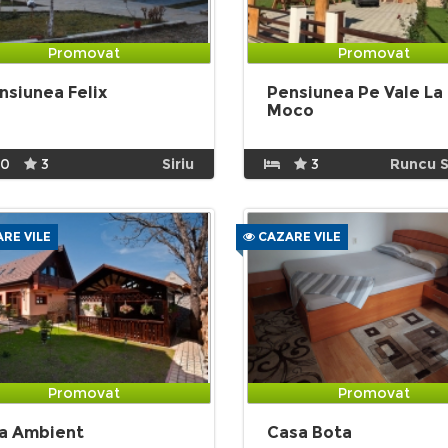
Promovat
Promovat
nsiunea Felix
Pensiunea Pe Vale La
Moco
10
3
Siriu
3
Runcu S
RE VILE
CAZARE VILE
Promovat
Promovat
la Ambient
Casa Bota