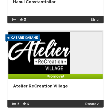
Hanul Constantinilor
3
Siriu
CAZARE CABANE
Promovat
Atelier ReCreation Village
5
4
Rasnov