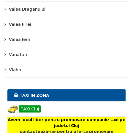
Valea Draganului
Valea Firei
Valea Ierii
Vanatori
Vlaha
TAXI IN ZONA
TAXI Cluj
Avem locul liber pentru promovare companie taxi pe
judetul Cluj
contacteaza-ne pentru oferta promovare