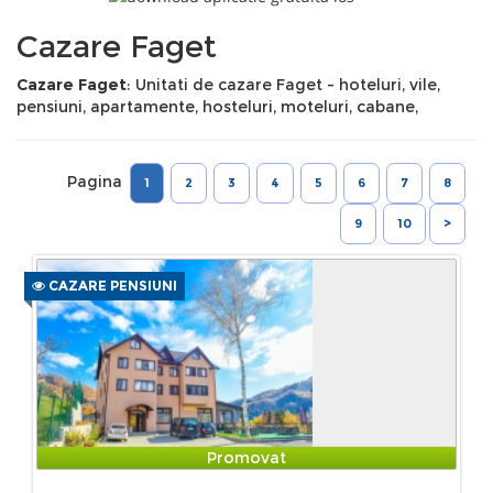
Cazare Faget
Cazare Faget
: Unitati de cazare Faget - hoteluri, vile,
pensiuni, apartamente, hosteluri, moteluri, cabane,
Pagina
1
2
3
4
5
6
7
8
9
10
>
CAZARE PENSIUNI
Promovat