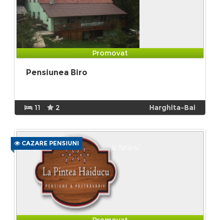
Promovat
Pensiunea Biro
11
2
Harghita-Bai
CAZARE PENSIUNI
Promovat