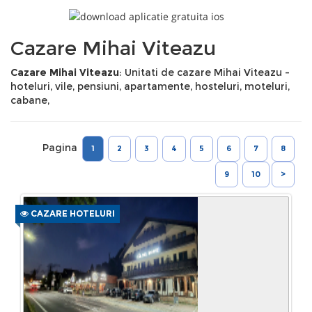
Cazare Mihai Viteazu
Cazare Mihai Viteazu
: Unitati de cazare Mihai Viteazu -
hoteluri, vile, pensiuni, apartamente, hosteluri, moteluri,
cabane,
Pagina
1
2
3
4
5
6
7
8
9
10
>
CAZARE HOTELURI