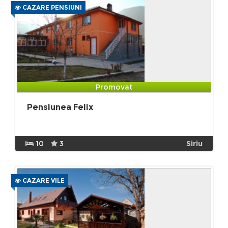
CAZARE PENSIUNI
Promovat
Pensiunea Felix
10
3
Siriu
CAZARE VILE