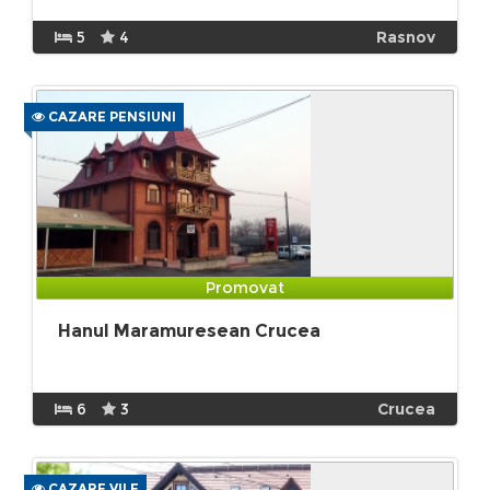
5
4
Rasnov
CAZARE PENSIUNI
Promovat
Hanul Maramuresean Crucea
6
3
Crucea
CAZARE VILE