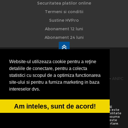
Securitatea platilor online
Termeni si conditii
Sustine HVP.ro
Abonament 12 luni
Abonament 24 luni
Website-ul utilizeaza cookie pentru a reţine
detaliile de conectare, pentru a colecta
HVP - Hoteluri Vile Pensiuni
statistici cu scopul de a optimiza functionarea
© 2014-2026 Powered by
VilonMedia
&
TekaBility
-
ANPC
site-ului si pentru a furniza marketing in baza
SOL
intereselor dvs.
Am inteles, sunt de acord!
Utilizand acest site inseamna ca sunteti de acord cu
Termenii si
conditiile de utilizare
Preluarea informatiilor totala sau partiala este
strict interzisa. Ne rezervam dreptul de a apela la institutiile abilitate
sa protejeze drepturile de autor.
HoteluriVilePensiuni.ro
nu isi asuma
vina pentru corectitudinea informatiilor. Daca o informatie nu este
corecta sau este incompleta va rugam folositi linkurile de raportare.
Informatiile de pe website sunt adaugate de utilizatori.