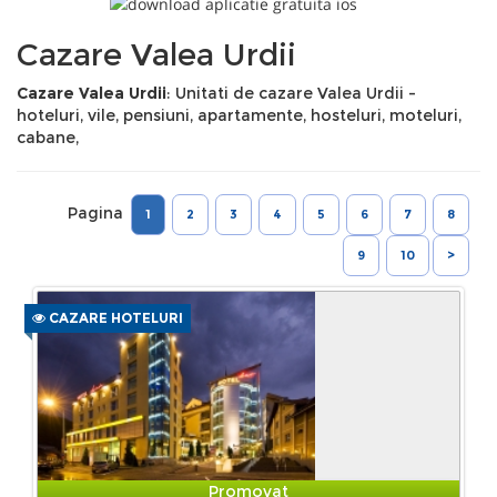
Cazare Valea Urdii
Cazare Valea Urdii
: Unitati de cazare Valea Urdii -
hoteluri, vile, pensiuni, apartamente, hosteluri, moteluri,
cabane,
Pagina
1
2
3
4
5
6
7
8
9
10
>
CAZARE HOTELURI
Promovat