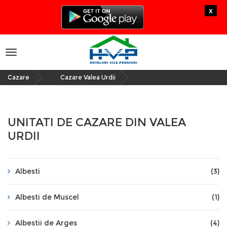
x
Toggle
navigation
Cazare
Cazare Valea Urdii
»
UNITATI DE CAZARE DIN VALEA
URDII
Albesti
(3)
Albesti de Muscel
(1)
Albestii de Arges
(4)