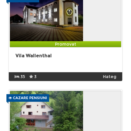
Promovat
Vila Wallenthal
35
3
Hateg
CAZARE PENSIUNI