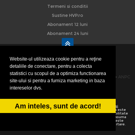
Termeni si conditii
Sustine HVP.ro
Abonament 12 luni
Abonament 24 luni
Website-ul utilizeaza cookie pentru a reţine
detaliile de conectare, pentru a colecta
HVP - Hoteluri Vile Pensiuni
statistici cu scopul de a optimiza functionarea
© 2014-2026 Powered by
VilonMedia
&
TekaBility
-
ANPC
site-ului si pentru a furniza marketing in baza
SOL
intereselor dvs.
Am inteles, sunt de acord!
Utilizand acest site inseamna ca sunteti de acord cu
Termenii si
conditiile de utilizare
Preluarea informatiilor totala sau partiala este
strict interzisa. Ne rezervam dreptul de a apela la institutiile abilitate
sa protejeze drepturile de autor.
HoteluriVilePensiuni.ro
nu isi asuma
vina pentru corectitudinea informatiilor. Daca o informatie nu este
corecta sau este incompleta va rugam folositi linkurile de raportare.
Informatiile de pe website sunt adaugate de utilizatori.