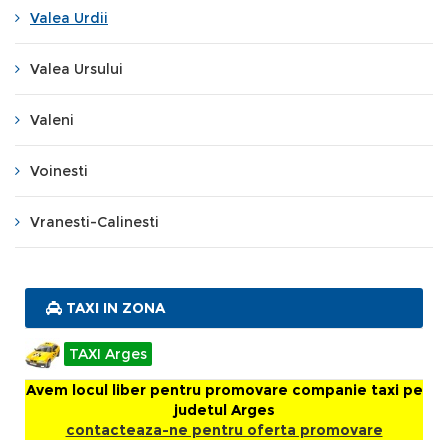
Valea Urdii
Valea Ursului
Valeni
Voinesti
Vranesti-Calinesti
TAXI IN ZONA
TAXI Arges
Avem locul liber pentru promovare companie taxi pe
judetul Arges
contacteaza-ne pentru oferta promovare