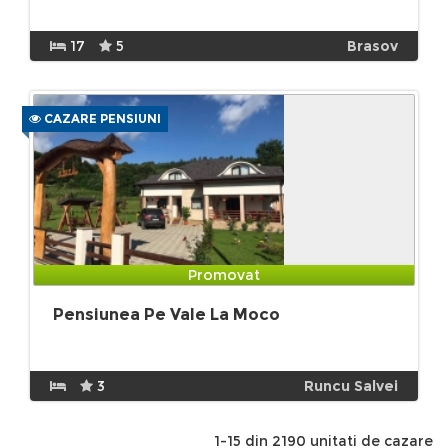
17
5
Brasov
CAZARE PENSIUNI
Promovat
Pensiunea Pe Vale La Moco
3
Runcu Salvei
1-15 din 2190 unitati de cazare