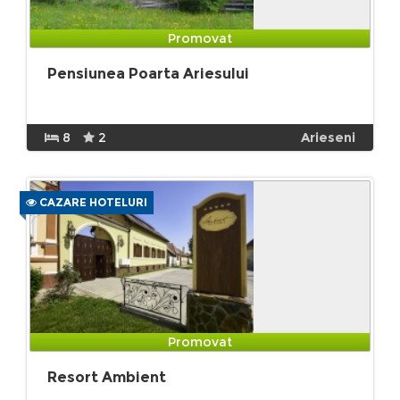
Promovat
Pensiunea Poarta Ariesului
8
2
Arieseni
CAZARE HOTELURI
Promovat
Resort Ambient