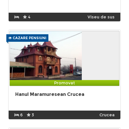
4
Viseu de sus
CAZARE PENSIUNI
Promovat
Hanul Maramuresean Crucea
6
3
Crucea