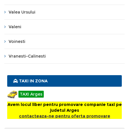
Valea Ursului
Valeni
Voinesti
Vranesti-Calinesti
TAXI IN ZONA
TAXI Arges
Avem locul liber pentru promovare companie taxi pe
judetul Arges
contacteaza-ne pentru oferta promovare