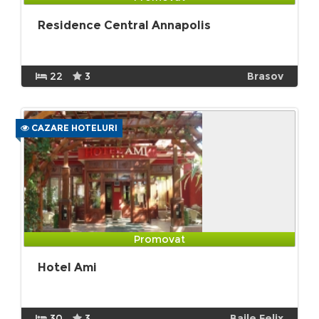
Residence Central Annapolis
22
3
Brasov
CAZARE HOTELURI
Promovat
Hotel Ami
30
3
Baile Felix