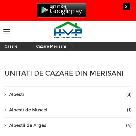
x
Toggle
navigation
Cazare
Cazare Merisani
»
UNITATI DE CAZARE DIN MERISANI
Albesti
(3)
Albesti de Muscel
(1)
Albestii de Arges
(4)