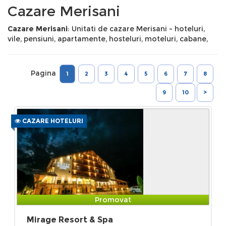
Cazare Merisani
Cazare Merisani
: Unitati de cazare Merisani - hoteluri,
vile, pensiuni, apartamente, hosteluri, moteluri, cabane,
Pagina
1
2
3
4
5
6
7
8
9
10
>
CAZARE HOTELURI
Promovat
Mirage Resort & Spa