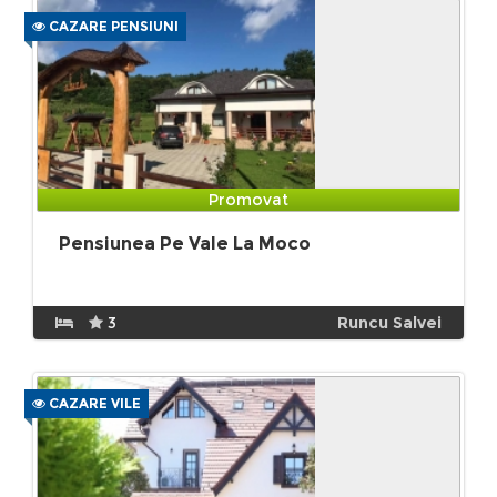
CAZARE PENSIUNI
Promovat
Pensiunea Pe Vale La Moco
3
Runcu Salvei
CAZARE VILE