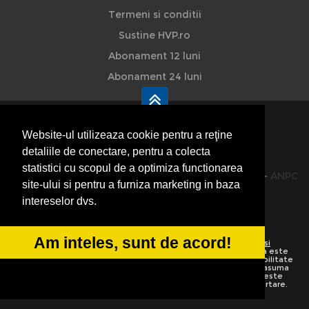
Termeni si conditii
Sustine HVP.ro
Abonament 12 luni
Abonament 24 luni
Website-ul utilizeaza cookie pentru a reţine
detaliile de conectare, pentru a colecta
HVP - Hoteluri Vile Pensiuni
statistici cu scopul de a optimiza functionarea
© 2014-2026 Powered by
VilonMedia
&
TekaBility
-
ANPC
site-ului si pentru a furniza marketing in baza
SOL
intereselor dvs.
Am inteles, sunt de acord!
Utilizand acest site inseamna ca sunteti de acord cu
Termenii si
conditiile de utilizare
Preluarea informatiilor totala sau partiala este
strict interzisa. Ne rezervam dreptul de a apela la institutiile abilitate
sa protejeze drepturile de autor.
HoteluriVilePensiuni.ro
nu isi asuma
vina pentru corectitudinea informatiilor. Daca o informatie nu este
corecta sau este incompleta va rugam folositi linkurile de raportare.
Informatiile de pe website sunt adaugate de utilizatori.