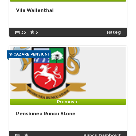
Vila Wallenthal
35
3
Hateg
CAZARE PENSIUNI
Promovat
Pensiunea Runcu Stone
Runcu Dambovit