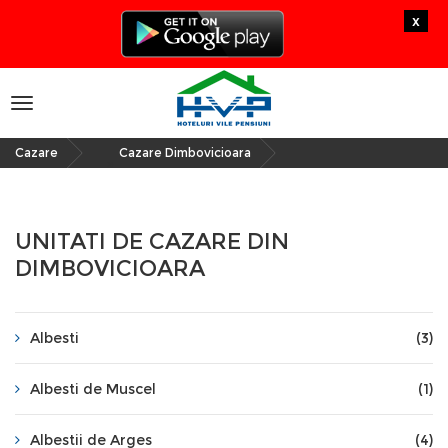
x
Toggle
navigation
Cazare
Cazare Dimbovicioara
»
UNITATI DE CAZARE DIN
DIMBOVICIOARA
Albesti
(3)
Albesti de Muscel
(1)
Albestii de Arges
(4)