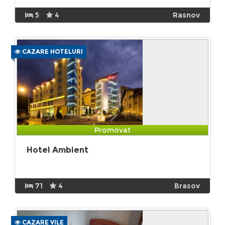
5
4
Rasnov
CAZARE HOTELURI
Promovat
Hotel Ambient
71
4
Brasov
CAZARE VILE