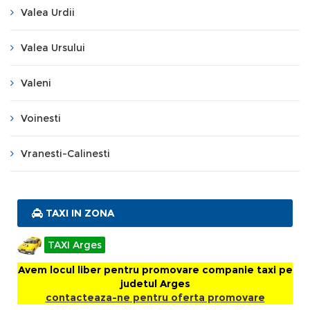
Valea Urdii
Valea Ursului
Valeni
Voinesti
Vranesti-Calinesti
TAXI IN ZONA
TAXI Arges
Avem locul liber pentru promovare companie taxi pe
judetul Arges
contacteaza-ne pentru oferta promovare