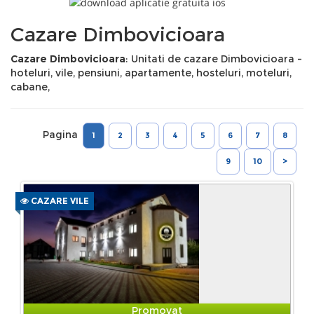
Cazare Dimbovicioara
Cazare Dimbovicioara
: Unitati de cazare Dimbovicioara -
hoteluri, vile, pensiuni, apartamente, hosteluri, moteluri,
cabane,
Pagina
1
2
3
4
5
6
7
8
9
10
>
CAZARE VILE
Promovat