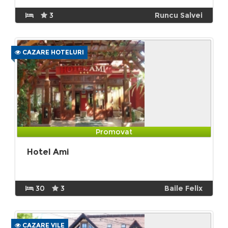
3
Runcu Salvei
CAZARE HOTELURI
Promovat
Hotel Ami
30
3
Baile Felix
CAZARE VILE