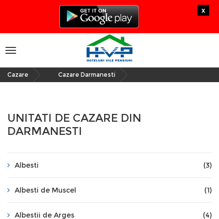
x
Toggle
navigation
Cazare
Cazare Darmanesti
»
UNITATI DE CAZARE DIN
DARMANESTI
Albesti
(3)
Albesti de Muscel
(1)
Albestii de Arges
(4)