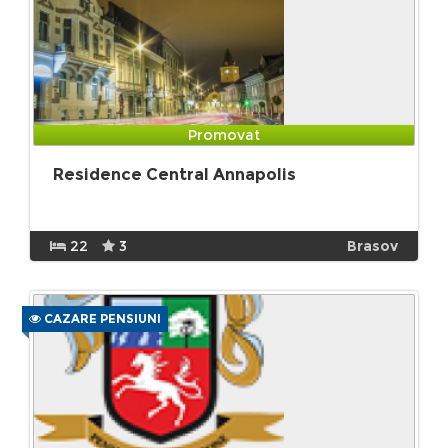
Promovat
Residence Central Annapolis
22
3
Brasov
CAZARE PENSIUNI