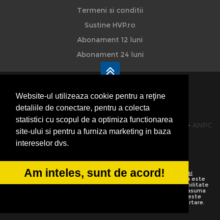
Termeni si conditii
Sustine HVP.ro
Abonament 12 luni
Abonament 24 luni
Website-ul utilizeaza cookie pentru a reţine
detaliile de conectare, pentru a colecta
HVP - Hoteluri Vile Pensiuni
statistici cu scopul de a optimiza functionarea
© 2014-2026 Powered by
VilonMedia
&
TekaBility
-
ANPC
site-ului si pentru a furniza marketing in baza
SOL
intereselor dvs.
Am inteles, sunt de acord!
Utilizand acest site inseamna ca sunteti de acord cu
Termenii si
conditiile de utilizare
Preluarea informatiilor totala sau partiala este
strict interzisa. Ne rezervam dreptul de a apela la institutiile abilitate
sa protejeze drepturile de autor.
HoteluriVilePensiuni.ro
nu isi asuma
vina pentru corectitudinea informatiilor. Daca o informatie nu este
corecta sau este incompleta va rugam folositi linkurile de raportare.
Informatiile de pe website sunt adaugate de utilizatori.