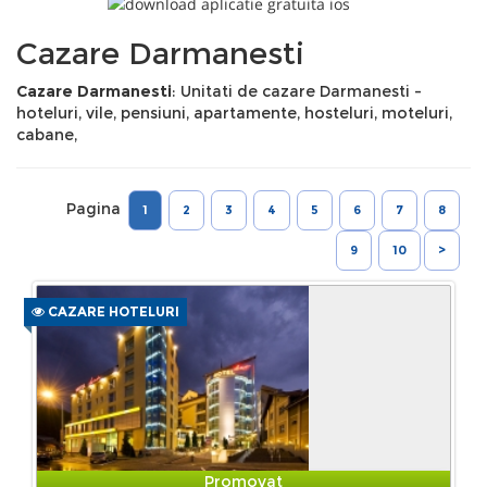
Cazare Darmanesti
Cazare Darmanesti
: Unitati de cazare Darmanesti -
hoteluri, vile, pensiuni, apartamente, hosteluri, moteluri,
cabane,
Pagina
1
2
3
4
5
6
7
8
9
10
>
CAZARE HOTELURI
Promovat