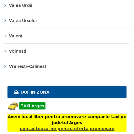
Valea Urdii
Valea Ursului
Valeni
Voinesti
Vranesti-Calinesti
TAXI IN ZONA
TAXI Arges
Avem locul liber pentru promovare companie taxi pe
judetul Arges
contacteaza-ne pentru oferta promovare