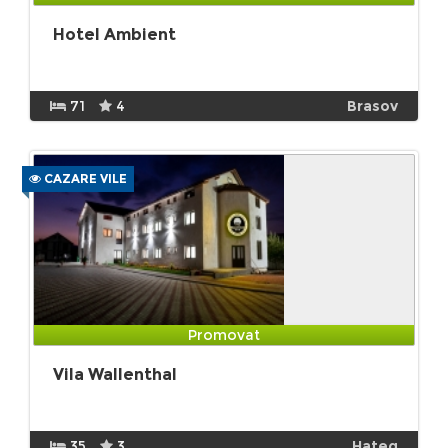
Hotel Ambient
71
4
Brasov
CAZARE VILE
Promovat
Vila Wallenthal
35
3
Hateg