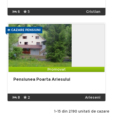
6
5
Cristian
CAZARE PENSIUNI
Promovat
Pensiunea Poarta Ariesului
8
2
Arieseni
1-15 din 2190 unitati de cazare