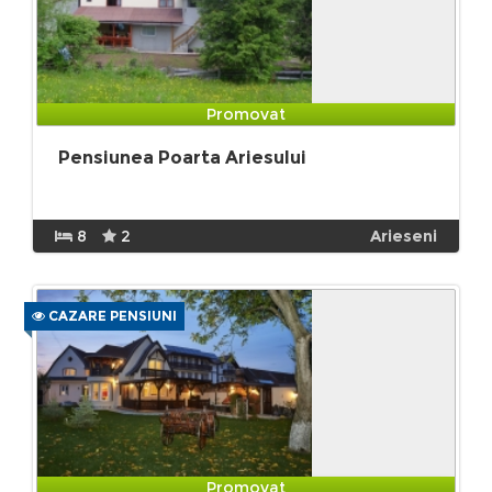
Promovat
Pensiunea Poarta Ariesului
8
2
Arieseni
CAZARE PENSIUNI
Promovat