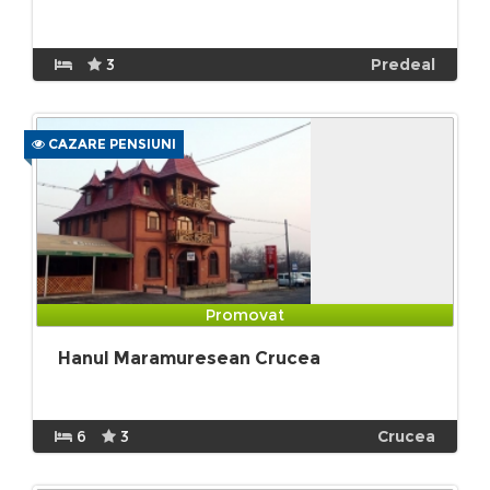
3
Predeal
CAZARE PENSIUNI
Promovat
Hanul Maramuresean Crucea
6
3
Crucea