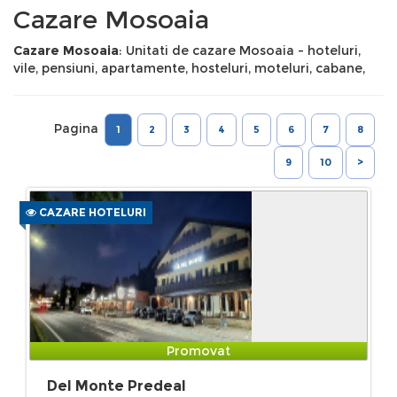
Cazare Mosoaia
Cazare Mosoaia
: Unitati de cazare Mosoaia - hoteluri,
vile, pensiuni, apartamente, hosteluri, moteluri, cabane,
Pagina
1
2
3
4
5
6
7
8
9
10
>
CAZARE HOTELURI
Promovat
Del Monte Predeal