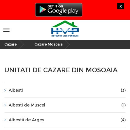
x
Toggle
navigation
Cazare
Cazare Mosoaia
»
UNITATI DE CAZARE DIN MOSOAIA
Albesti
(3)
Albesti de Muscel
(1)
Albestii de Arges
(4)