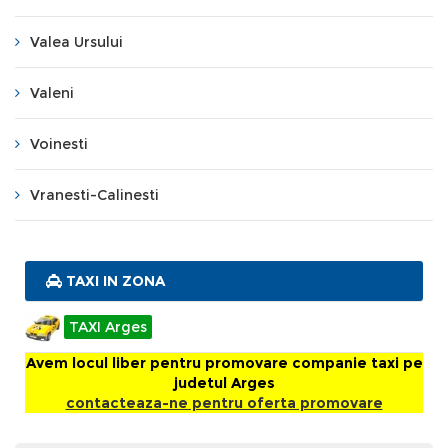
Valea Ursului
Valeni
Voinesti
Vranesti-Calinesti
TAXI IN ZONA
TAXI Arges
Avem locul liber pentru promovare companie taxi pe
judetul Arges
contacteaza-ne pentru oferta promovare