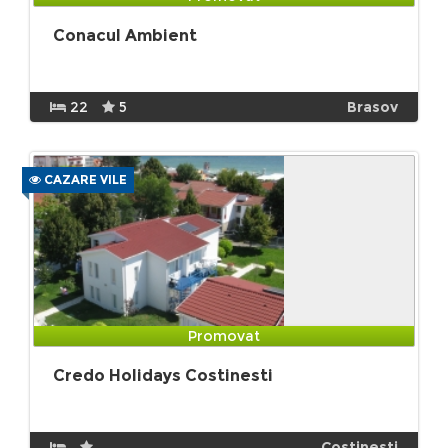
Conacul Ambient
22
5
Brasov
CAZARE VILE
Promovat
Credo Holidays Costinesti
Costinesti