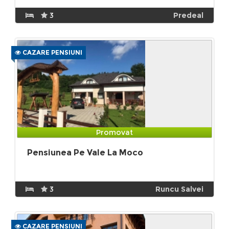
3
Predeal
CAZARE PENSIUNI
Promovat
Pensiunea Pe Vale La Moco
3
Runcu Salvei
CAZARE PENSIUNI