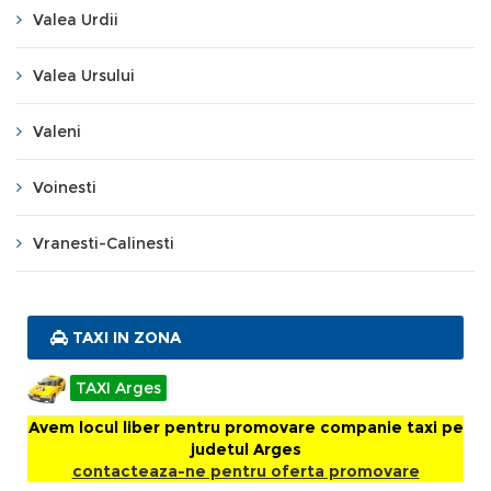
Valea Urdii
Valea Ursului
Valeni
Voinesti
Vranesti-Calinesti
TAXI IN ZONA
TAXI Arges
Avem locul liber pentru promovare companie taxi pe
judetul Arges
contacteaza-ne pentru oferta promovare