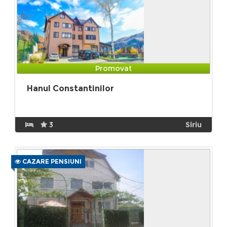
Promovat
Hanul Constantinilor
3
Siriu
CAZARE PENSIUNI