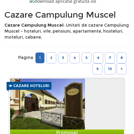
Cazare Campulung Muscel
Cazare Campulung Muscel
: Unitati de cazare Campulung
Muscel - hoteluri, vile, pensiuni, apartamente, hosteluri,
moteluri, cabane,
Pagina
1
2
3
4
5
6
7
8
9
10
>
CAZARE HOTELURI
Promovat