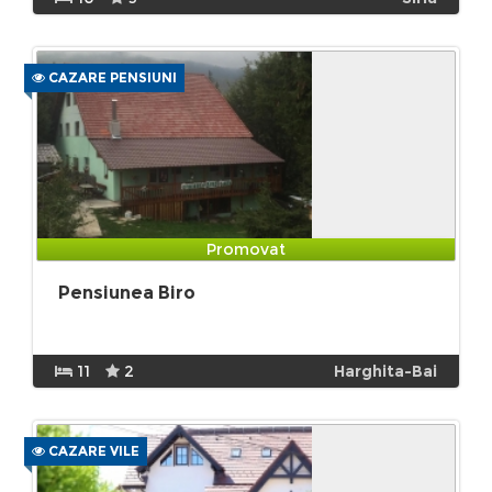
CAZARE PENSIUNI
Promovat
Pensiunea Biro
11
2
Harghita-Bai
CAZARE VILE