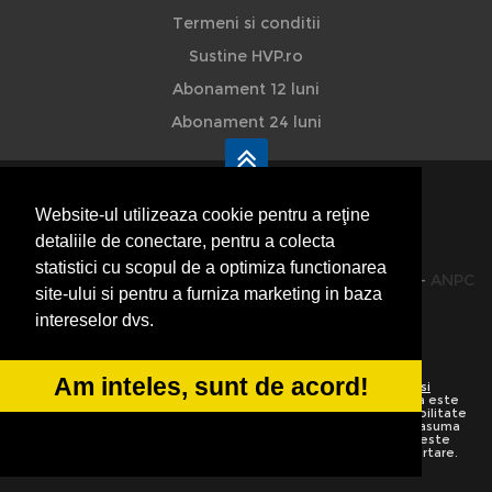
Termeni si conditii
Sustine HVP.ro
Abonament 12 luni
Abonament 24 luni
Website-ul utilizeaza cookie pentru a reţine
detaliile de conectare, pentru a colecta
HVP - Hoteluri Vile Pensiuni
statistici cu scopul de a optimiza functionarea
© 2014-2026 Powered by
VilonMedia
&
TekaBility
-
ANPC
site-ului si pentru a furniza marketing in baza
SOL
intereselor dvs.
Am inteles, sunt de acord!
Utilizand acest site inseamna ca sunteti de acord cu
Termenii si
conditiile de utilizare
Preluarea informatiilor totala sau partiala este
strict interzisa. Ne rezervam dreptul de a apela la institutiile abilitate
sa protejeze drepturile de autor.
HoteluriVilePensiuni.ro
nu isi asuma
vina pentru corectitudinea informatiilor. Daca o informatie nu este
corecta sau este incompleta va rugam folositi linkurile de raportare.
Informatiile de pe website sunt adaugate de utilizatori.