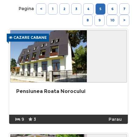
Pagina
<
1
2
3
4
5
6
7
8
9
10
>
CAZARE CABANE
Pensiunea Roata Norocului
9
3
Parau