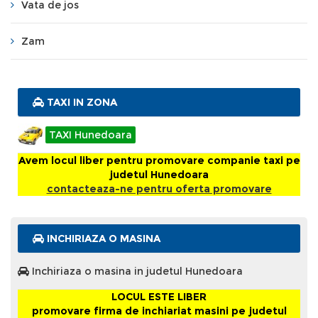
Vata de jos
Zam
TAXI IN ZONA
TAXI Hunedoara
Avem locul liber pentru promovare companie taxi pe
judetul Hunedoara
contacteaza-ne pentru oferta promovare
INCHIRIAZA O MASINA
Inchiriaza o masina in judetul Hunedoara
LOCUL ESTE LIBER
promovare firma de inchiariat masini pe judetul