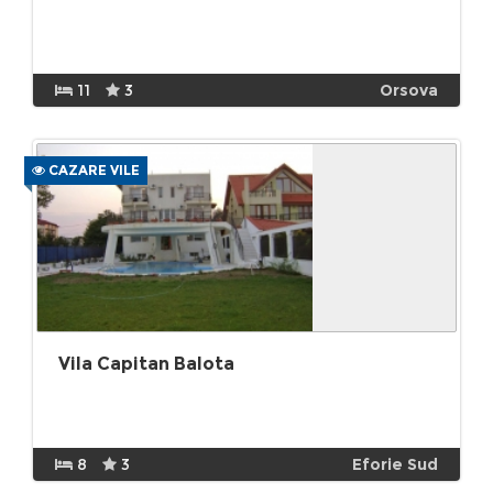
11
3
Orsova
CAZARE VILE
Vila Capitan Balota
8
3
Eforie Sud