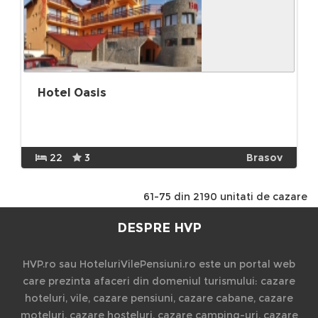
Hotel Oasis
22
3
Brasov
61-75 din 2190 unitati de cazare
DESPRE HVP
HVP.ro sau HoteluriVilePensiuni.ro este un portal web
care prezinta afaceri din domeniul turismului: cazare
hoteluri, vile, cazare pensiuni, cazare cabane, cazare
moteluri, cazare hosteluri, cazare camping-uri, cazare