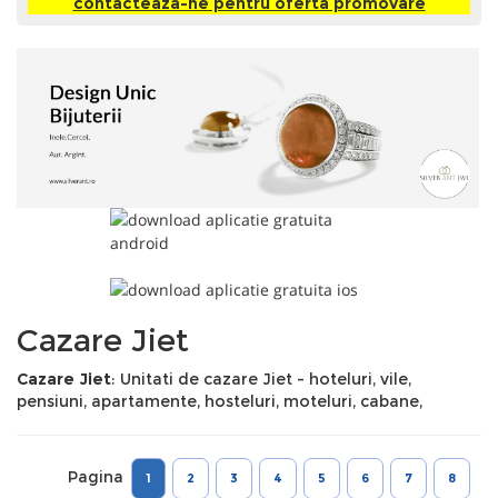
contacteaza-ne pentru oferta promovare
Cazare Jiet
Cazare Jiet
: Unitati de cazare Jiet - hoteluri, vile,
pensiuni, apartamente, hosteluri, moteluri, cabane,
Pagina
1
2
3
4
5
6
7
8