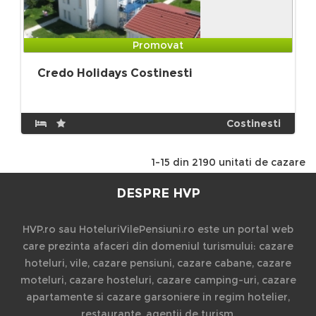
Promovat
Credo Holidays Costinesti
Costinesti
1-15 din 2190 unitati de cazare
DESPRE HVP
HVP.ro sau HoteluriVilePensiuni.ro este un portal web
care prezinta afaceri din domeniul turismului: cazare
hoteluri, vile, cazare pensiuni, cazare cabane, cazare
moteluri, cazare hosteluri, cazare camping-uri, cazare
apartamente si cazare garsoniere in regim hotelier,
restaurante, agentii de turism.