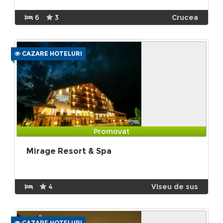
6
3
Crucea
CAZARE HOTELURI
Promovat
Mirage Resort & Spa
4
Viseu de sus
CAZARE HOTELURI