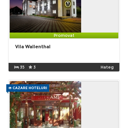
Promovat
Vila Wallenthal
35
3
Hateg
CAZARE HOTELURI