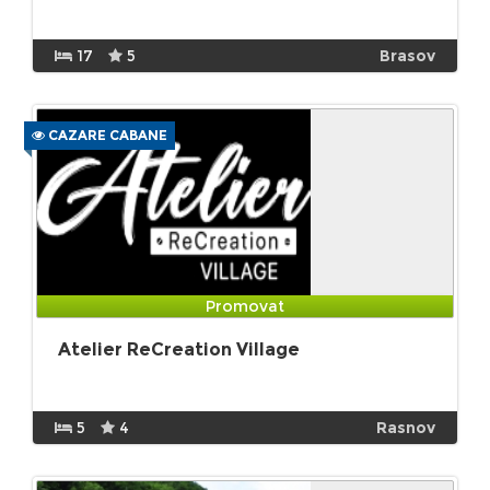
17
5
Brasov
CAZARE CABANE
Promovat
Atelier ReCreation Village
5
4
Rasnov