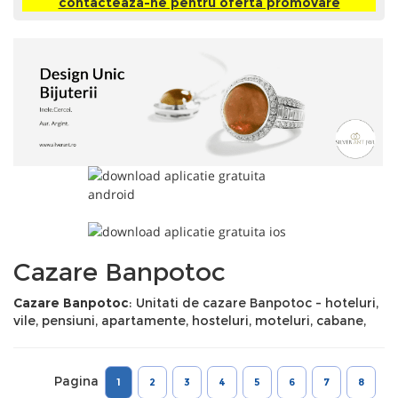
contacteaza-ne pentru oferta promovare
Cazare Banpotoc
Cazare Banpotoc
: Unitati de cazare Banpotoc - hoteluri,
vile, pensiuni, apartamente, hosteluri, moteluri, cabane,
Pagina
1
2
3
4
5
6
7
8