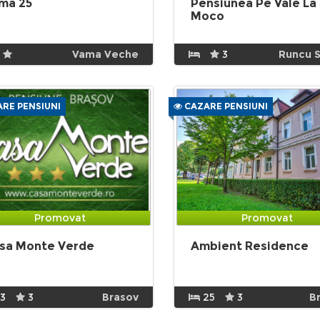
ma 25
Pensiunea Pe Vale La
Moco
Vama Veche
3
Runcu S
RE PENSIUNI
CAZARE PENSIUNI
Promovat
Promovat
sa Monte Verde
Ambient Residence
13
3
Brasov
25
3
B