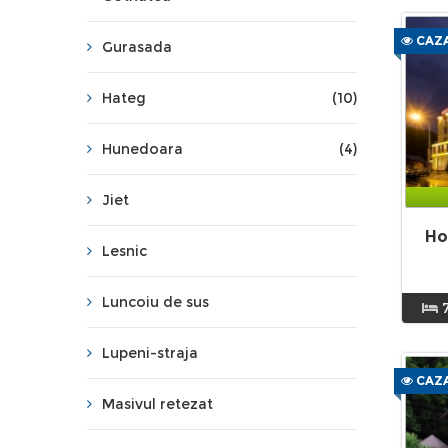
CAZA
Gurasada
Hateg
(10)
Hunedoara
(4)
Jiet
Ho
Lesnic
Luncoiu de sus
Lupeni-straja
CAZA
Masivul retezat