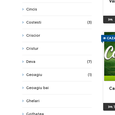
Va
Cincis
Costesti
(3)
Criscior
CAZA
Cristur
Deva
(7)
Geoagiu
(1)
Geoagiu bai
Ca
Ghelari
Gothatea