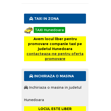
TAXI IN ZONA
TAXI Hunedoara
Avem locul liber pentru
promovare companie taxi pe
judetul Hunedoara
contacteaza-ne pentru oferta
promovare
INCHIRIAZA O MASINA
Inchiriaza o masina in judetul
Hunedoara
LOCUL ESTE LIBER