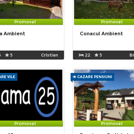
Promovat
Promovat
la Ambient
Conacul Ambient
6
5
Cristian
22
5
B
RE VILE
CAZARE PENSIUNI
Promovat
Promovat