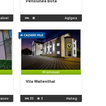
Pensiunea Bota
alvei
Agigea
CAZARE VILE
Promovat
Vila Wallenthal
rasov
35
3
Hateg