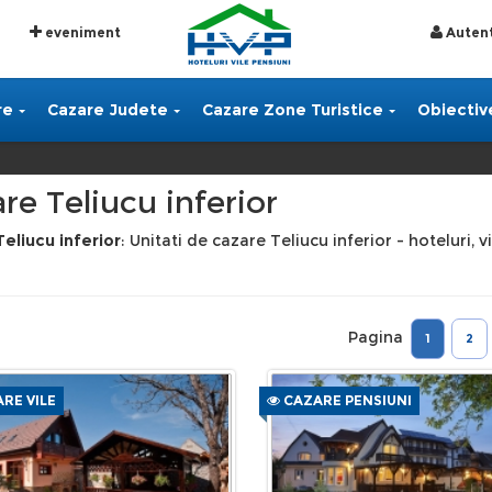
eveniment
Autent
re
Cazare Judete
Cazare Zone Turistice
Obiective
re Teliucu inferior
eliucu inferior
: Unitati de cazare Teliucu inferior - hoteluri, 
Pagina
1
2
RE VILE
CAZARE PENSIUNI