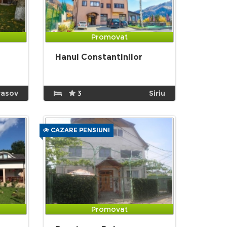
Promovat
Hanul Constantinilor
rasov
3
Siriu
CAZARE PENSIUNI
Promovat