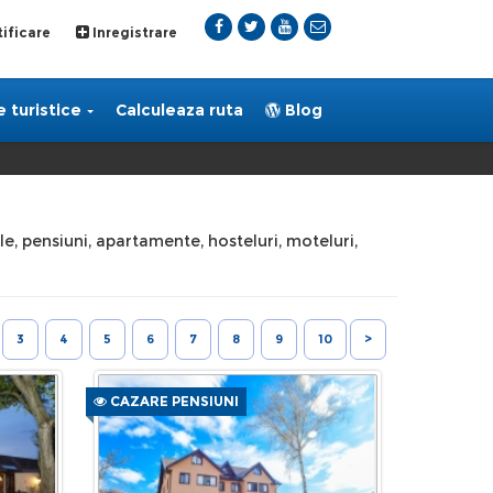
ificare
Inregistrare
 turistice
Calculeaza ruta
Blog
vile, pensiuni, apartamente, hosteluri, moteluri,
3
4
5
6
7
8
9
10
>
CAZARE PENSIUNI