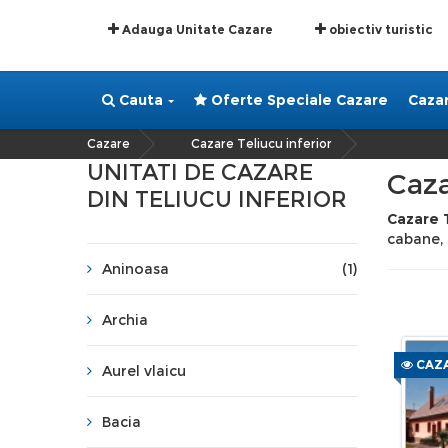
Adauga Unitate Cazare
obiectiv turistic
Cauta
Oferte Speciale Cazare
Caza
Cazare
Cazare Teliucu inferior
»
UNITATI DE CAZARE
Caza
DIN TELIUCU INFERIOR
Cazare T
cabane,
Aninoasa
(1)
Archia
CAZA
Aurel vlaicu
Bacia