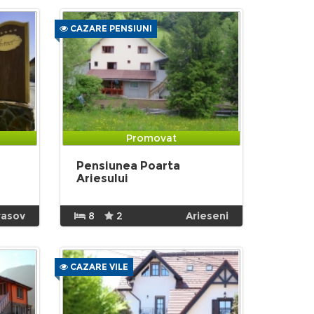
CAZARE PENSIUNI
Promovat
Pensiunea Poarta
Ariesului
rasov
8
2
Arieseni
CAZARE VILE