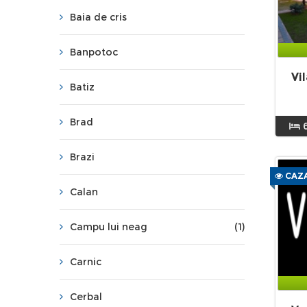
Baia de cris
Banpotoc
Vi
Batiz
Brad
Brazi
CAZA
Calan
Campu lui neag
(1)
Carnic
Cerbal