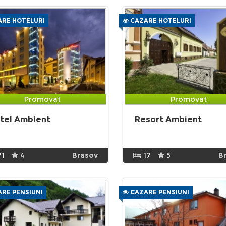
RE HOTELURI
CAZARE HOTELURI
Promovat
Promovat
tel Ambient
Resort Ambient
71
4
Brasov
17
5
B
RE PENSIUNI
CAZARE PENSIUNI