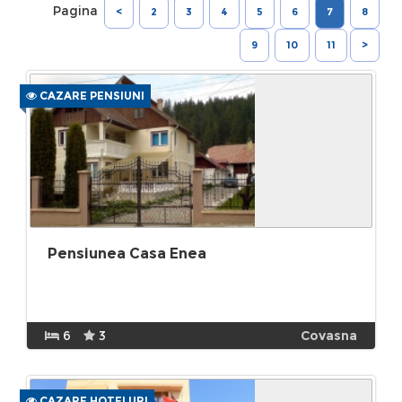
Pagina
<
2
3
4
5
6
7
8
9
10
11
>
CAZARE PENSIUNI
Pensiunea Casa Enea
6
3
Covasna
CAZARE HOTELURI