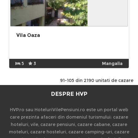
Vila Oaza
5
3
Mangalia
91-105 din 2190 unitati de cazare
DESPRE HVP
HVP.ro sau HoteluriVilePensiuni.ro este un portal web
care prezinta afaceri din domeniul turismului: cazare
hoteluri, vile, cazare pensiuni, cazare cabane, cazare
moteluri, cazare hosteluri, cazare camping-uri, cazare