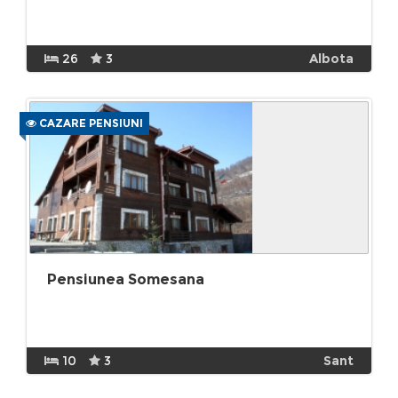
26
3
Albota
CAZARE PENSIUNI
Pensiunea Somesana
10
3
Sant