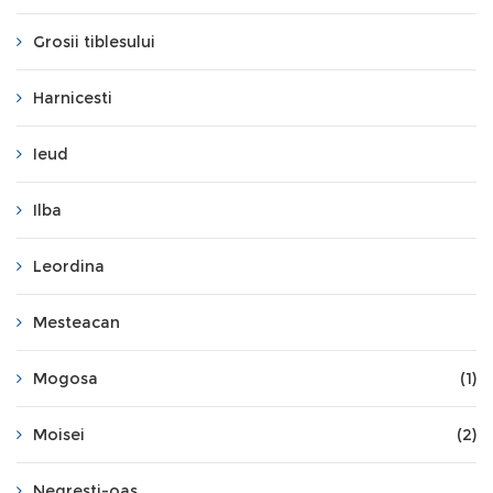
Grosii tiblesului
Harnicesti
Ieud
Ilba
Leordina
Mesteacan
Mogosa
(1)
Moisei
(2)
Negresti-oas