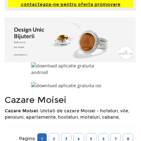
contacteaza-ne pentru oferta promovare
Cazare Moisei
Cazare Moisei
: Unitati de cazare Moisei - hoteluri, vile,
pensiuni, apartamente, hosteluri, moteluri, cabane,
Pagina
1
2
3
4
5
6
7
8