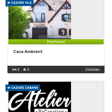
CAZARE VILE
Promovat
Casa Ambient
5
5
Cristian
CAZARE CABANE