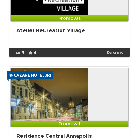
Promovat
Atelier ReCreation Village
5
4
Rasnov
CAZARE HOTELURI
Promovat
Residence Central Annapolis