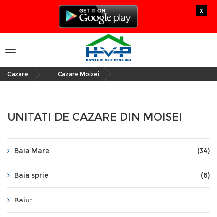
x
Toggle
navigation
Cazare
Cazare Moisei
»
UNITATI DE CAZARE DIN MOISEI
Baia Mare
(34)
Baia sprie
(6)
Baiut