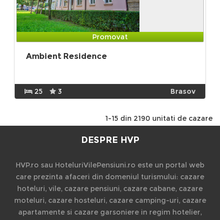
Promovat
Ambient Residence
25
3
Brasov
1-15 din 2190 unitati de cazare
DESPRE HVP
HVP.ro sau HoteluriVilePensiuni.ro este un portal web
care prezinta afaceri din domeniul turismului: cazare
hoteluri, vile, cazare pensiuni, cazare cabane, cazare
moteluri, cazare hosteluri, cazare camping-uri, cazare
apartamente si cazare garsoniere in regim hotelier,