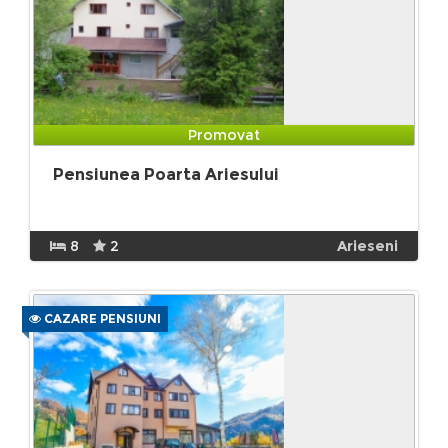
Promovat
Pensiunea Poarta Ariesului
8
2
Arieseni
CAZARE PENSIUNI