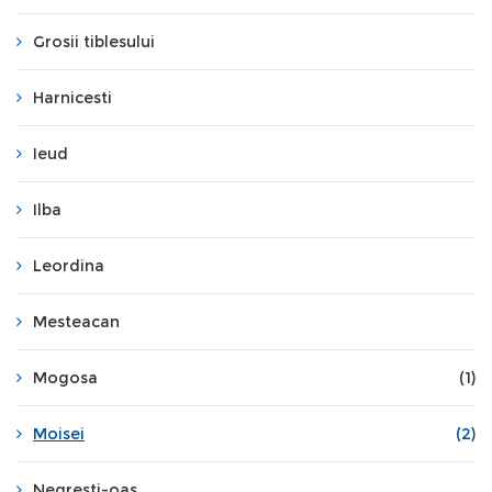
Grosii tiblesului
Harnicesti
Ieud
Ilba
Leordina
Mesteacan
Mogosa
(1)
Moisei
(2)
Negresti-oas