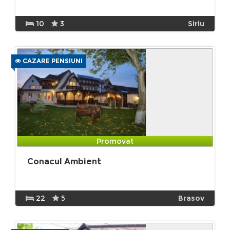
10
3
Siriu
CAZARE PENSIUNI
Promovat
Conacul Ambient
22
5
Brasov