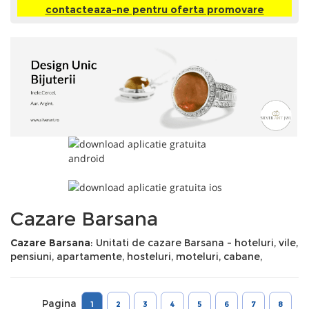
contacteaza-ne pentru oferta promovare
Cazare Barsana
Cazare Barsana
: Unitati de cazare Barsana - hoteluri, vile,
pensiuni, apartamente, hosteluri, moteluri, cabane,
Pagina
1
2
3
4
5
6
7
8