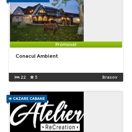
Promovat
Conacul Ambient
22
5
Brasov
CAZARE CABANE