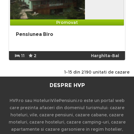
Promovat
Pensiunea Biro
11
2
Harghita-Bai
1-15 din 2190 unitati de cazare
DESPRE HVP
HVP.ro sau HoteluriVilePensiuni.ro este un portal web
care prezinta afaceri din domeniul turismului: cazare
hoteluri, vile, cazare pensiuni, cazare cabane, cazare
moteluri, cazare hosteluri, cazare camping-uri, cazare
apartamente si cazare garsoniere in regim hotelier,