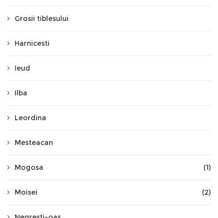
Grosii tiblesului
Harnicesti
Ieud
Ilba
Leordina
Mesteacan
Mogosa
(1)
Moisei
(2)
Negresti-oas