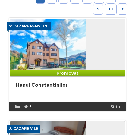
9
10
>
CAZARE PENSIUNI
Promovat
Hanul Constantinilor
3
Siriu
CAZARE VILE