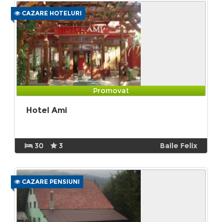
CAZARE HOTELURI
Promovat
Hotel Ami
30
3
Baile Felix
CAZARE PENSIUNI