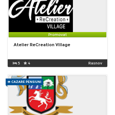
Promovat
Atelier ReCreation Village
5
4
Rasnov
CAZARE PENSIUNI