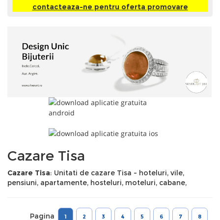
contacteaza-ne pentru oferta promovare
Cazare Tisa
Cazare Tisa
: Unitati de cazare Tisa - hoteluri, vile,
pensiuni, apartamente, hosteluri, moteluri, cabane,
Pagina
1
2
3
4
5
6
7
8