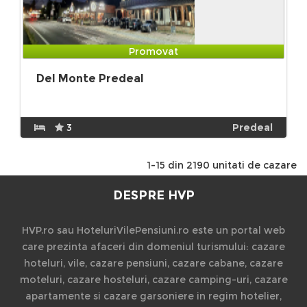
Promovat
Del Monte Predeal
3
Predeal
1-15 din 2190 unitati de cazare
DESPRE HVP
HVP.ro sau HoteluriVilePensiuni.ro este un portal web
care prezinta afaceri din domeniul turismului: cazare
hoteluri, vile, cazare pensiuni, cazare cabane, cazare
moteluri, cazare hosteluri, cazare camping-uri, cazare
apartamente si cazare garsoniere in regim hotelier,