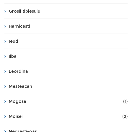
Grosii tiblesului
Harnicesti
Ieud
Ilba
Leordina
Mesteacan
Mogosa
(1)
Moisei
(2)
Negresti-oas