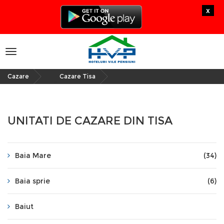
x
Toggle
navigation
Cazare
Cazare Tisa
»
UNITATI DE CAZARE DIN TISA
Baia Mare
(34)
Baia sprie
(6)
Baiut