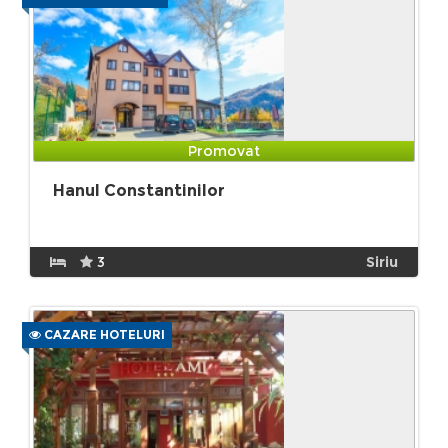
Promovat
Hanul Constantinilor
3
Siriu
CAZARE HOTELURI