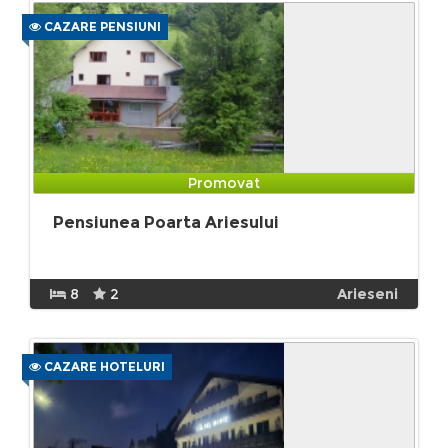
CAZARE PENSIUNI
Promovat
Pensiunea Poarta Ariesului
8
2
Arieseni
CAZARE HOTELURI