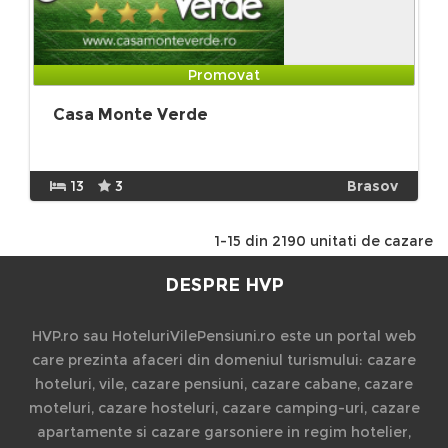
Promovat
Casa Monte Verde
13
3
Brasov
1-15 din 2190 unitati de cazare
DESPRE HVP
HVP.ro sau HoteluriVilePensiuni.ro este un portal web
care prezinta afaceri din domeniul turismului: cazare
hoteluri, vile, cazare pensiuni, cazare cabane, cazare
moteluri, cazare hosteluri, cazare camping-uri, cazare
apartamente si cazare garsoniere in regim hotelier,