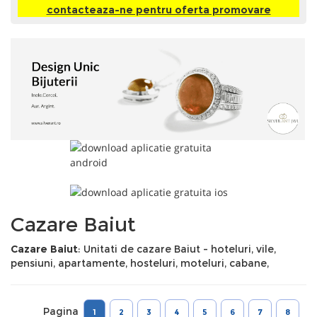
contacteaza-ne pentru oferta promovare
Cazare Baiut
Cazare Baiut
: Unitati de cazare Baiut - hoteluri, vile,
pensiuni, apartamente, hosteluri, moteluri, cabane,
Pagina
1
2
3
4
5
6
7
8