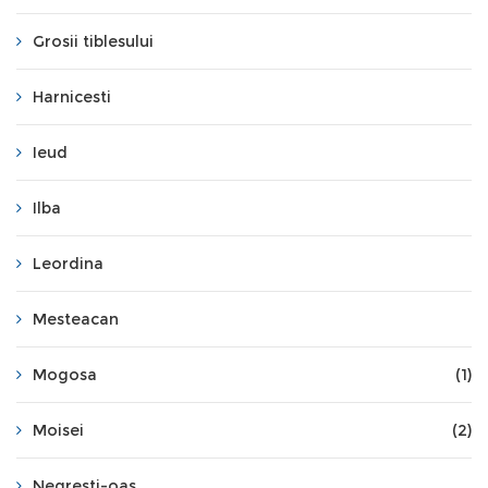
Grosii tiblesului
Harnicesti
Ieud
Ilba
Leordina
Mesteacan
Mogosa
(1)
Moisei
(2)
Negresti-oas