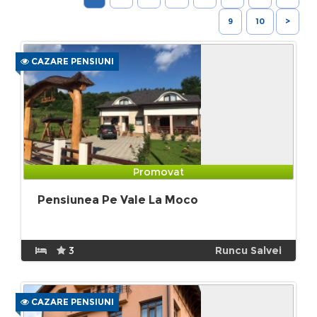
9
10
>
CAZARE PENSIUNI
Promovat
Pensiunea Pe Vale La Moco
3
Runcu Salvei
CAZARE PENSIUNI