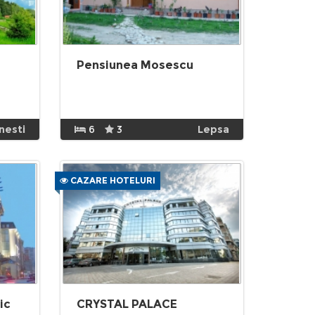
Pensiunea Mosescu
nesti
6
3
Lepsa
CAZARE HOTELURI
ic
CRYSTAL PALACE