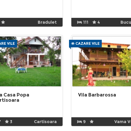
Bradulet
111
4
Bucu
RE VILE
CAZARE VILE
la Casa Popa
Vila Barbarossa
rtisoara
7
3
Cartisoara
9
Vama V