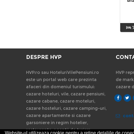
Bi
DESPRE HVP
CONT
HVP.ro sau HoteluriVilePensiuni.ro
HVP repr
este un portal web care prezinta
de marke
afaceri din domeniul turismului:
cazare 
cazare hoteluri, vile, cazare pensiuni,
cazare cabane, cazare moteluri,
cazare hosteluri, cazare camping-uri,
cazare apartamente si cazare
cont
garsoniere in regim hotelier,
restaurante, agentii de turism.
Website-ul utilizeaza cookie pentru a reţine detaliile de conect