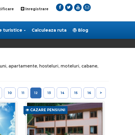
ificare
Inregistrare
 turistice
Calculeaza ruta
Blog
siuni, apartamente, hosteluri, moteluri, cabane,
10
11
12
13
14
15
16
>
CAZARE PENSIUNI