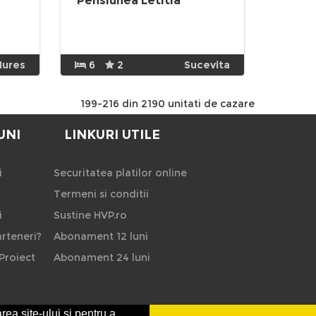
Pensiunea Letitia
Mures
6
2
Sucevita
199-216 din 2190 unitati de cazare
UNI
LINKURI UTILE
i
Securitatea platilor online
Termeni si conditii
i
Sustine HVP.ro
rteneri?
Abonament 12 luni
Proiect
Abonament 24 luni
rea site-ului si pentru a