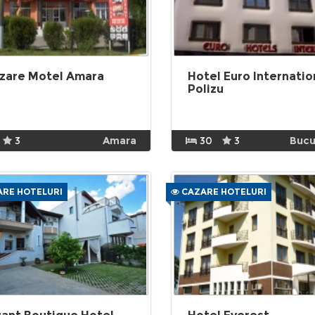
zare Motel Amara
Hotel Euro Internatio
Polizu
3
Amara
30
3
Bucu
RE HOTELURI
CAZARE HOTELURI