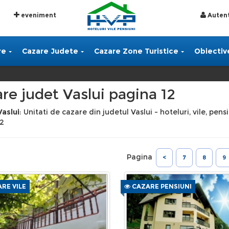
eveniment
Autent
re
Cazare Judete
Cazare Zone Turistice
Obiective
re judet Vaslui pagina 12
aslui
: Unitati de cazare din judetul Vaslui - hoteluri, vile, pen
12
Pagina
<
7
8
9
RE VILE
CAZARE PENSIUNI