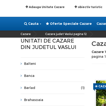
Adauga Unitate Cazare
obiectiv turistic
Cauta
Oferte Speciale Cazare
Caza
Cazare
Cazare judet Vaslui pagina 12
»
UNITATI DE CAZARE
Caza
DIN JUDETUL VASLUI
Cazare V
pagina 
Balteni
Banca
CAZA
Barlad
(1)
Brahasoaia