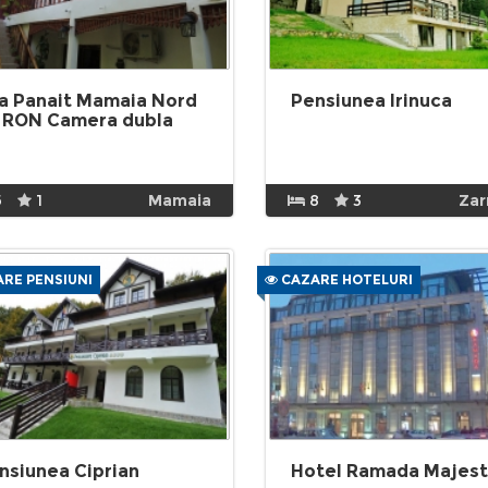
la Panait Mamaia Nord
Pensiunea Irinuca
 RON Camera dubla
5
1
Mamaia
8
3
Zar
RE PENSIUNI
CAZARE HOTELURI
nsiunea Ciprian
Hotel Ramada Majest