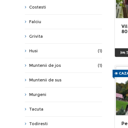
Costesti
Falciu
Vi
80
Grivita
Husi
(1)
Muntenii de jos
(1)
CAZA
Muntenii de sus
Murgeni
Tacuta
Pe
Todiresti