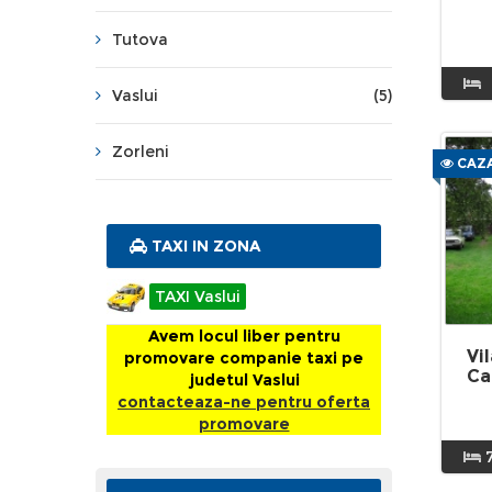
Tutova
Vaslui
(5)
Zorleni
CAZA
TAXI IN ZONA
TAXI Vaslui
Avem locul liber pentru
Vi
promovare companie taxi pe
Ca
judetul Vaslui
contacteaza-ne pentru oferta
promovare