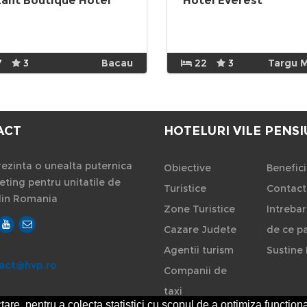
zant Boutique Hotel
Hotel Everest
7
3
Bacau
22
3
Targu 
ACT
HOTELURI VILE PENSI
ezinta o unealta puternica
Obiective
Benefici
ting pentru unitatile de
Turistice
Contact
din Romania
Zone Turistice
Intrebar
Cazare Judete
de ce pa
Agentii turism
Sustine 
act@hvp.ro
Companii de
taxi
are, pentru a colecta statistici cu scopul de a optimiza functiona