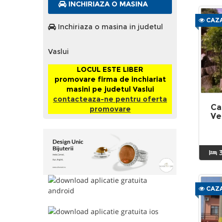
INCHIRIAZA O MASINA
CAZA
Inchiriaza o masina in judetul
Vaslui
LOCUL ESTE LIBER
promovare firma de inchiariat
masini pe judetul Vaslui
contacteaza-ne pentru oferta
Ca
promovare
Ve
CAZA