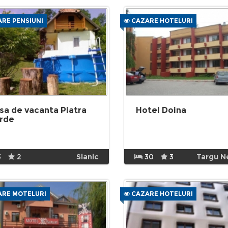
RE PENSIUNI
CAZARE HOTELURI
sa de vacanta Piatra
Hotel Doina
rde
3
2
Slanic
30
3
Targu 
RE MOTELURI
CAZARE HOTELURI