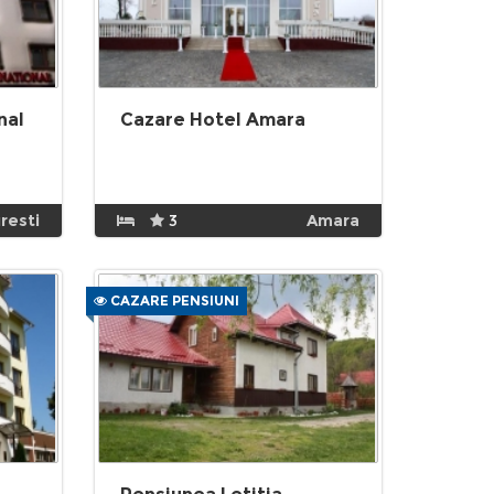
nal
Cazare Hotel Amara
resti
3
Amara
CAZARE PENSIUNI