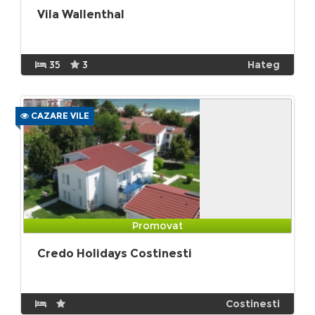
Vila Wallenthal
35
3
Hateg
CAZARE VILE
Promovat
Credo Holidays Costinesti
Costinesti