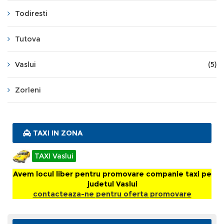
Todiresti
Tutova
Vaslui
(5)
Zorleni
TAXI IN ZONA
TAXI Vaslui
Avem locul liber pentru promovare companie taxi pe
judetul Vaslui
contacteaza-ne pentru oferta promovare