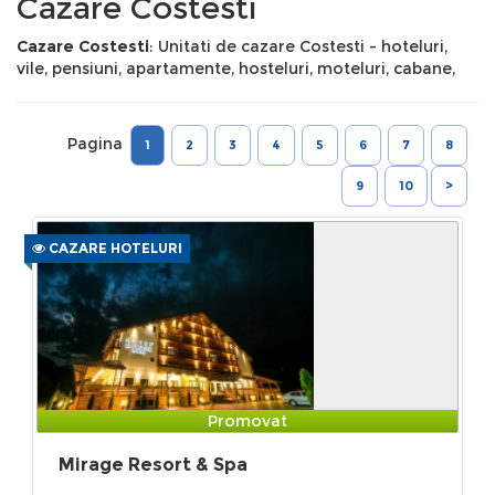
Cazare Costesti
Cazare Costesti
: Unitati de cazare Costesti - hoteluri,
vile, pensiuni, apartamente, hosteluri, moteluri, cabane,
Pagina
1
2
3
4
5
6
7
8
9
10
>
CAZARE HOTELURI
Promovat
Mirage Resort & Spa