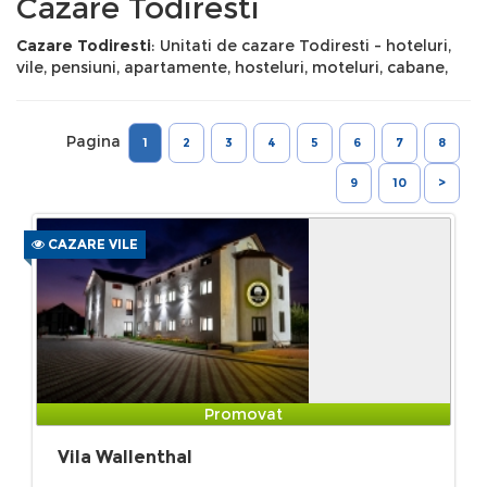
Cazare Todiresti
Cazare Todiresti
: Unitati de cazare Todiresti - hoteluri,
vile, pensiuni, apartamente, hosteluri, moteluri, cabane,
Pagina
1
2
3
4
5
6
7
8
9
10
>
CAZARE VILE
Promovat
Vila Wallenthal