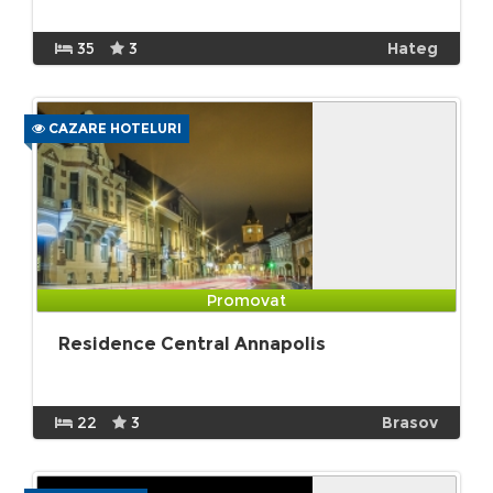
35
3
Hateg
CAZARE HOTELURI
Promovat
Residence Central Annapolis
22
3
Brasov