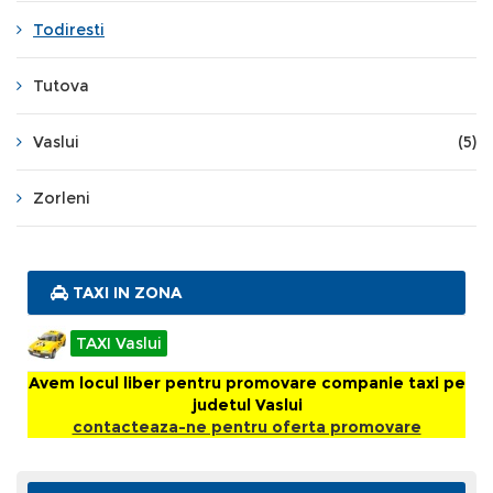
Todiresti
Tutova
Vaslui
(5)
Zorleni
TAXI IN ZONA
TAXI Vaslui
Avem locul liber pentru promovare companie taxi pe
judetul Vaslui
contacteaza-ne pentru oferta promovare