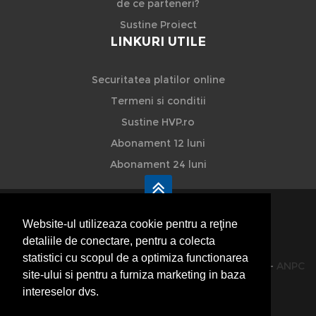
de ce parteneri?
Sustine Proiect
LINKURI UTILE
Securitatea platilor online
Termeni si conditii
Sustine HVP.ro
Abonament 12 luni
Abonament 24 luni
Website-ul utilizeaza cookie pentru a reţine
detaliile de conectare, pentru a colecta
HVP - Hoteluri Vile Pensiuni
statistici cu scopul de a optimiza functionarea
© 2014-2026 Powered by
VilonMedia
&
TekaBility
-
ANPC
site-ului si pentru a furniza marketing in baza
SOL
intereselor dvs.