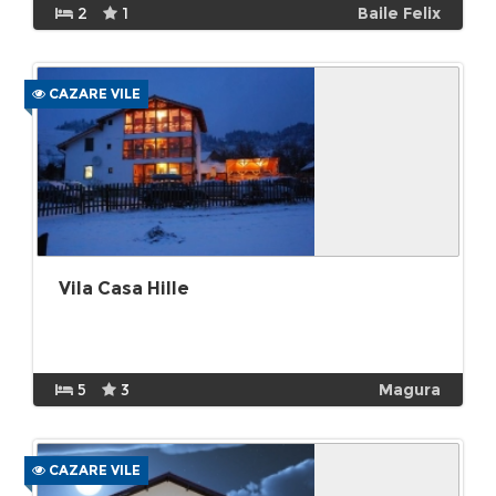
2
1
Baile Felix
CAZARE VILE
Vila Casa Hille
5
3
Magura
CAZARE VILE