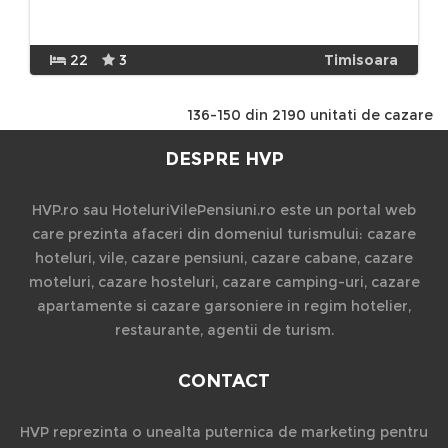
22
3
Timisoara
136-150 din 2190 unitati de cazare
DESPRE HVP
HVP.ro sau HoteluriVilePensiuni.ro este un portal web
care prezinta afaceri din domeniul turismului: cazare
hoteluri, vile, cazare pensiuni, cazare cabane, cazare
moteluri, cazare hosteluri, cazare camping-uri, cazare
apartamente si cazare garsoniere in regim hotelier,
restaurante, agentii de turism.
CONTACT
HVP reprezinta o unealta puternica de marketing pentru