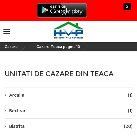
x
Toggle
navigation
Cazare
Cazare Teaca pagina 10
»
UNITATI DE CAZARE DIN TEACA
Arcalia
(1)
Beclean
(1)
Bistrita
(20)