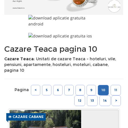
Cazare Teaca pagina 10
Cazare Teaca
: Unitati de cazare Teaca - hoteluri, vile,
pensiuni, apartamente, hosteluri, moteluri, cabane,
pagina 10
Pagina
<
5
6
7
8
9
10
11
12
13
14
>
CAZARE CABANE