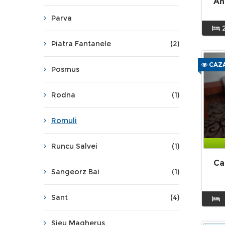
An
Parva
Piatra Fantanele
(2)
CAZA
Posmus
Rodna
(1)
Romuli
Runcu Salvei
(1)
Ca
Sangeorz Bai
(1)
Sant
(4)
Sieu Magherus