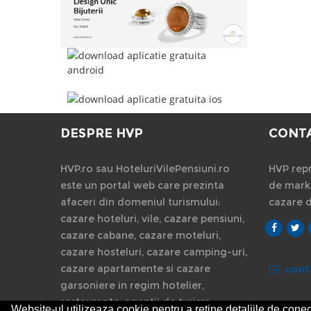
DESPRE HVP
CONT
HVP.ro sau HoteluriVilePensiuni.ro
HVP repr
este un portal web care prezinta
de marke
afaceri din domeniul turismului:
cazare 
cazare hoteluri, vile, cazare pensiuni,
cazare cabane, cazare moteluri,
cazare hosteluri, cazare camping-uri,
cazare apartamente si cazare
cont
garsoniere in regim hotelier,
restaurante, agentii de turism.
Website-ul utilizeaza cookie pentru a reţine detaliile de conect