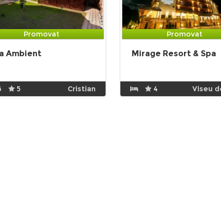
Promovat
Promovat
la Ambient
Mirage Resort & Spa
6
5
Cristian
4
Viseu d