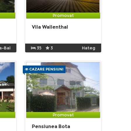
Promovat
Vila Wallenthal
a-Bai
35
3
Hateg
CAZARE PENSIUNI
Promovat
Pensiunea Bota