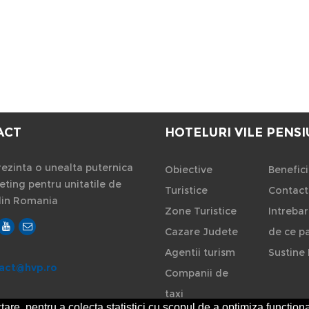
ACT
HOTELURI VILE PENSI
ezinta o unealta puternica
Obiective
Benefici
ting pentru unitatile de
Turistice
Contact
din Romania
Zone Turistice
Intrebar
Cazare Judete
de ce pa
Agentii turism
Sustine 
act@hvp.ro
Companii de
taxi
are, pentru a colecta statistici cu scopul de a optimiza functiona