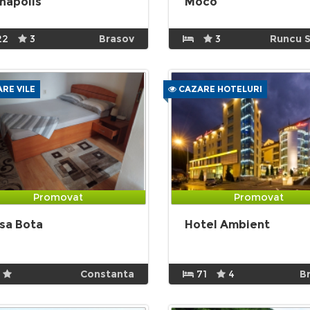
napolis
Moco
22
3
Brasov
3
Runcu S
RE VILE
CAZARE HOTELURI
Promovat
Promovat
sa Bota
Hotel Ambient
Constanta
71
4
B