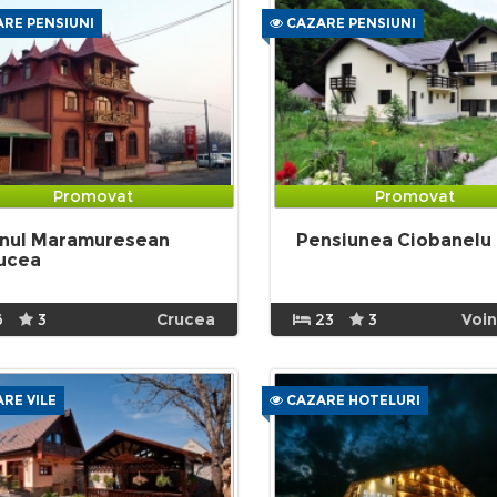
RE PENSIUNI
CAZARE PENSIUNI
Promovat
Promovat
nul Maramuresean
Pensiunea Ciobanelu
ucea
6
3
Crucea
23
3
Voi
RE VILE
CAZARE HOTELURI