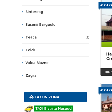
CAZA
Sintereag
Susenii Bargaului
Teaca
(1)
Telciu
Ha
Cr
Valea Blaznei
Zagra
CAZA
TAXI IN ZONA
TAXI Bistrita Nasaud