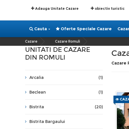
Adauga Unitate Cazare
obiectiv turistic
Cauta
Oferte Speciale Cazare
Caza
Cazare
Cazare Romuli
»
UNITATI DE CAZARE
Caz
DIN ROMULI
Cazare 
Arcalia
(1)
Beclean
(1)
CAZA
Bistrita
(20)
Bistrita Bargaului