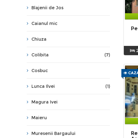
Blajenii de Jos
Caianul mic
Pe
Chiuza
Colibita
(7)
Cosbuc
CAZA
Lunca Ilvei
(1)
Magura Ivei
Maieru
Re
Muresenii Bargaului