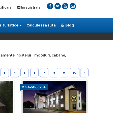
ificare
Inregistrare
 turistice
Calculeaza ruta
Blog
rtamente, hosteluri, moteluri, cabane,
3
4
5
6
7
8
9
10
>
CAZARE VILE