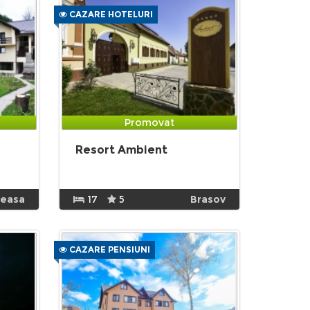
CAZARE HOTELURI
Promovat
Resort Ambient
neasa
17
5
Brasov
CAZARE PENSIUNI