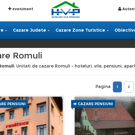
eveniment
Autent
re
Cazare Judete
Cazare Zone Turistice
Obiective
are Romuli
Romuli
: Unitati de cazare Romuli - hoteluri, vile, pensiuni, apa
Pagina
1
2
RE PENSIUNI
CAZARE PENSIUNI