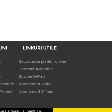
UNI
LINKURI UTILE
i
Securitatea platilor online
Termeni si conditii
i
Sustine HVP.ro
rteneri?
Abonament 12 luni
Proiect
Abonament 24 luni
rea site-ului si pentru a