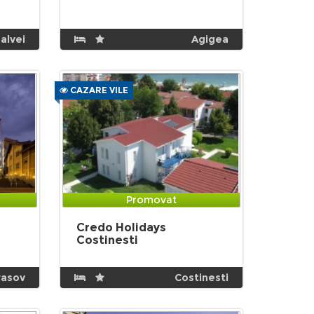
alvei
Agigea
CAZARE VILE
Promovat
Credo Holidays
Costinesti
rasov
Costinesti