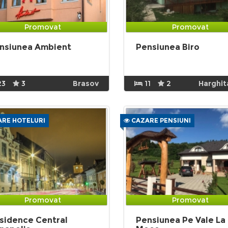
Promovat
Promovat
nsiunea Ambient
Pensiunea Biro
23
3
Brasov
11
2
Harghit
RE HOTELURI
CAZARE PENSIUNI
Promovat
Promovat
sidence Central
Pensiunea Pe Vale La