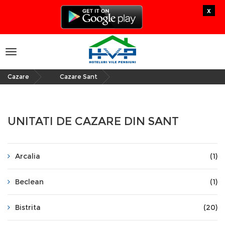
x
Toggle
navigation
Cazare
Cazare Sant
»
UNITATI DE CAZARE DIN SANT
Arcalia
(1)
Beclean
(1)
Bistrita
(20)