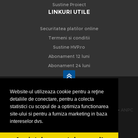
Sustine Proiect
LINKURI UTILE
Securitatea platilor online
Termeni si conditii
Sustine HVP.ro
Abonament 12 luni
Abonament 24 luni
Website-ul utilizeaza cookie pentru a reţine
detaliile de conectare, pentru a colecta
HVP - Hoteluri Vile Pensiuni
statistici cu scopul de a optimiza functionarea
© 2014-2026 Powered by
VilonMedia
&
TekaBility
-
ANPC
site-ului si pentru a furniza marketing in baza
SOL
intereselor dvs.