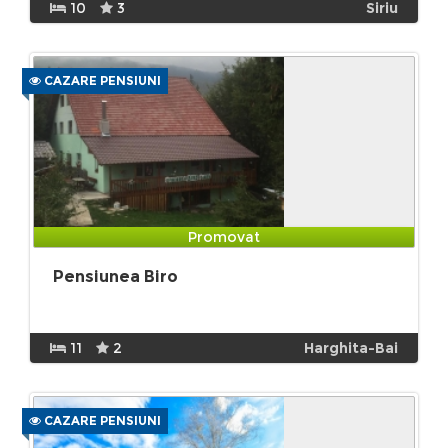
10
3
Siriu
CAZARE PENSIUNI
Promovat
Pensiunea Biro
11
2
Harghita-Bai
CAZARE PENSIUNI