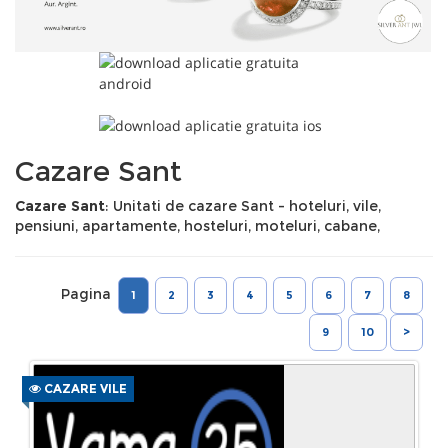
Cazare Sant
Cazare Sant
: Unitati de cazare Sant - hoteluri, vile,
pensiuni, apartamente, hosteluri, moteluri, cabane,
Pagina
1
2
3
4
5
6
7
8
9
10
>
CAZARE VILE