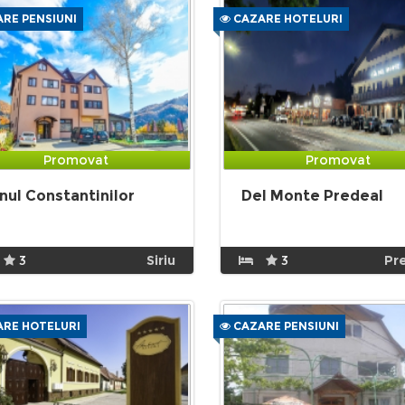
RE PENSIUNI
CAZARE HOTELURI
Promovat
Promovat
nul Constantinilor
Del Monte Predeal
3
Siriu
3
Pr
RE HOTELURI
CAZARE PENSIUNI