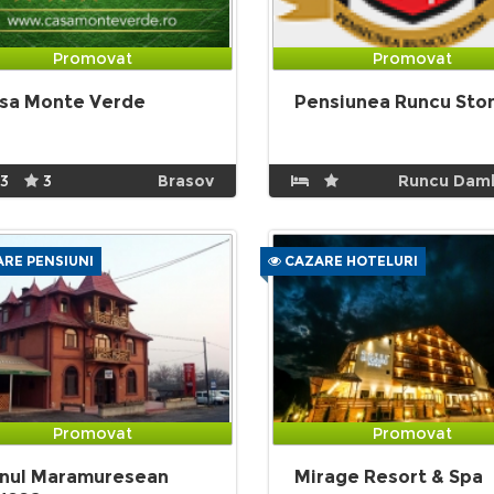
Promovat
Promovat
sa Monte Verde
Pensiunea Runcu Sto
13
3
Brasov
Runcu Dam
RE PENSIUNI
CAZARE HOTELURI
Promovat
Promovat
nul Maramuresean
Mirage Resort & Spa