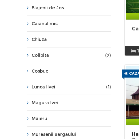
Blajenii de Jos
Caianul mic
Ca
Chiuza
Colibita
(7)
Cosbuc
CAZA
Lunca Ilvei
(1)
Magura Ivei
Maieru
Ha
Muresenii Bargaului