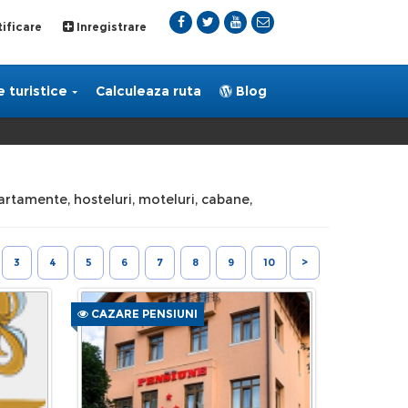
ificare
Inregistrare
 turistice
Calculeaza ruta
Blog
apartamente, hosteluri, moteluri, cabane,
3
4
5
6
7
8
9
10
>
CAZARE PENSIUNI