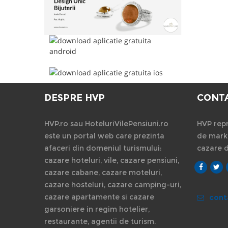
DESPRE HVP
CONT
HVP.ro sau HoteluriVilePensiuni.ro
HVP repr
este un portal web care prezinta
de marke
afaceri din domeniul turismului:
cazare 
cazare hoteluri, vile, cazare pensiuni,
cazare cabane, cazare moteluri,
cazare hosteluri, cazare camping-uri,
cazare apartamente si cazare
cont
garsoniere in regim hotelier,
restaurante, agentii de turism.