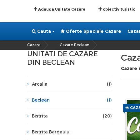
Adauga Unitate Cazare
obiectiv turistic
Cauta
Oferte Speciale Cazare
Caza
Cazare
Cazare Beclean
»
UNITATI DE CAZARE
Caz
DIN BECLEAN
Cazare 
Arcalia
(1)
Beclean
(1)
CAZA
Bistrita
(20)
Bistrita Bargaului