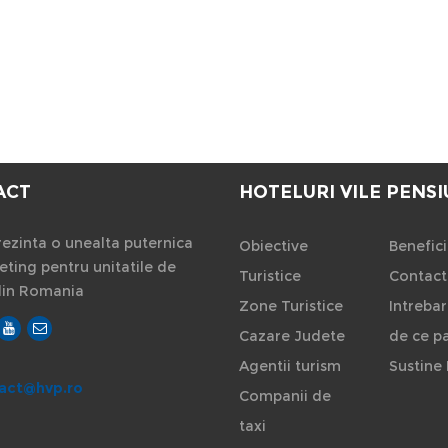
ACT
HOTELURI VILE PENSI
ezinta o unealta puternica
Obiective
Benefici
ting pentru unitatile de
Turistice
Contact
din Romania
Zone Turistice
Intrebar
Cazare Judete
de ce pa
Agentii turism
Sustine 
act@hvp.ro
Companii de
taxi