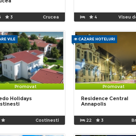
ucea
6
3
Crucea
4
Viseu d
RE VILE
CAZARE HOTELURI
Promovat
Promovat
edo Holidays
Residence Central
stinesti
Annapolis
Costinesti
22
3
B