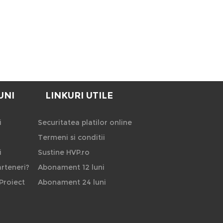
UNI
LINKURI UTILE
i
Securitatea platilor online
Termeni si conditii
i
Sustine HVP.ro
rteneri?
Abonament 12 luni
Proiect
Abonament 24 luni