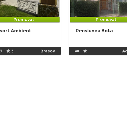
Promovat
Promovat
sort Ambient
Pensiunea Bota
17
5
Brasov
A