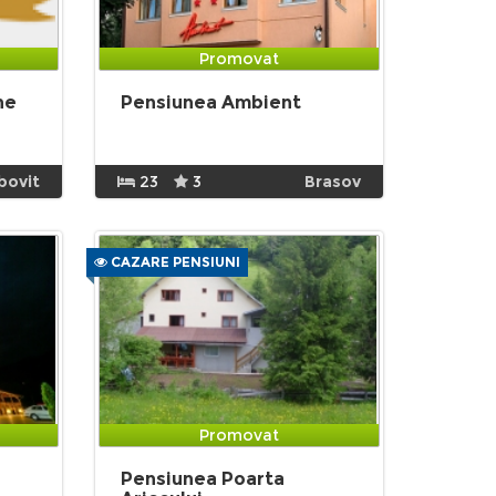
Promovat
ne
Pensiunea Ambient
bovit
23
3
Brasov
CAZARE PENSIUNI
Promovat
Pensiunea Poarta