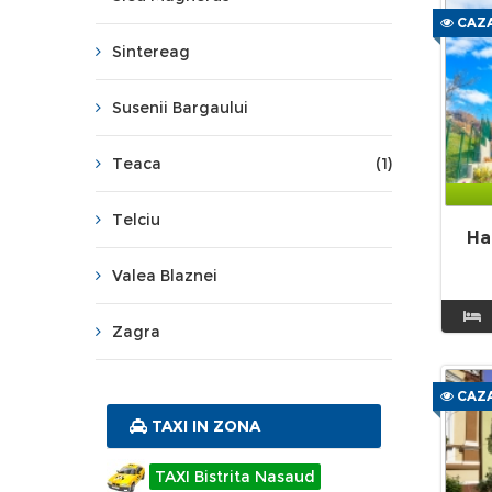
CAZA
Sintereag
Susenii Bargaului
Teaca
(1)
Telciu
Ha
Valea Blaznei
Zagra
CAZA
TAXI IN ZONA
TAXI Bistrita Nasaud