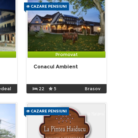
CAZARE PENSIUNI
Promovat
Conacul Ambient
edeal
22
5
Brasov
CAZARE PENSIUNI