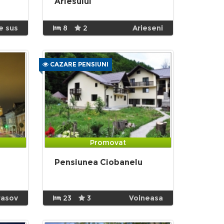
Ariesului
e sus
8
2
Arieseni
CAZARE PENSIUNI
Promovat
Pensiunea Ciobanelu
rasov
23
3
Voineasa