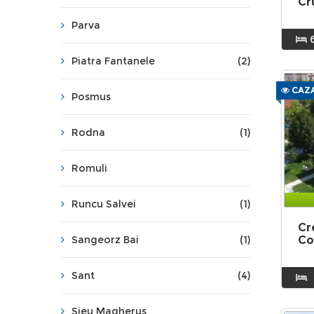
Cr
Parva
Piatra Fantanele
(2)
CAZA
Posmus
Rodna
(1)
Romuli
Runcu Salvei
(1)
Cr
Sangeorz Bai
(1)
Co
Sant
(4)
Sieu Magherus