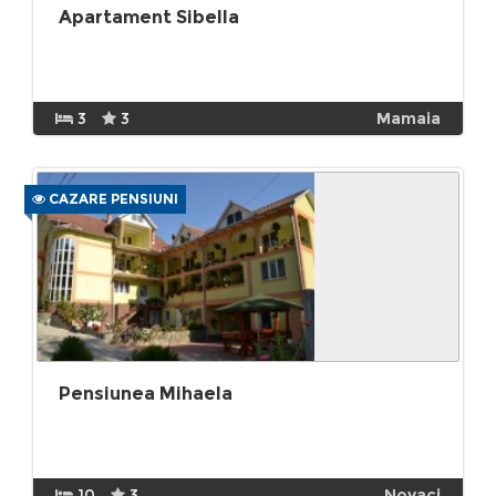
Apartament Sibella
3
3
Mamaia
CAZARE PENSIUNI
Pensiunea Mihaela
10
3
Novaci