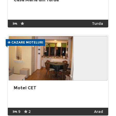
Turda
CAZARE MOTELURI
Motel CET
9
2
Arad