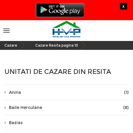
x
Toggle
navigation
Cazare
Cazare Resita pagina 10
»
UNITATI DE CAZARE DIN RESITA
Anina
(1)
Baile Herculane
(8)
Bazias