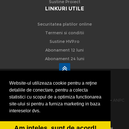
Sustine Proiect
LINKURI UTILE
Securitatea platilor online
Termeni si conditii
Sustine HVP.ro
Abonament 12 luni
Abonament 24 luni
Website-ul utilizeaza cookie pentru a reţine
detaliile de conectare, pentru a colecta
HVP - Hoteluri Vile Pensiuni
statistici cu scopul de a optimiza functionarea
© 2014-2026 Powered by
VilonMedia
&
TekaBility
-
ANPC
site-ului si pentru a furniza marketing in baza
SOL
intereselor dvs.
Am inteles, sunt de acord!
Utilizand acest site inseamna ca sunteti de acord cu
Termenii si