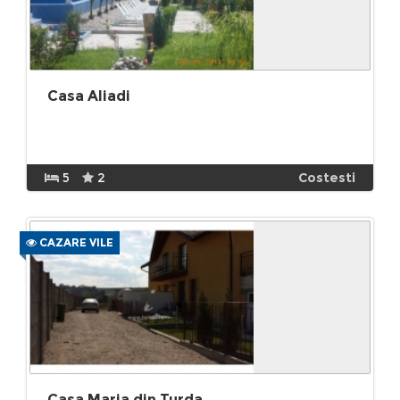
Casa Aliadi
5
2
Costesti
CAZARE VILE
Casa Maria din Turda