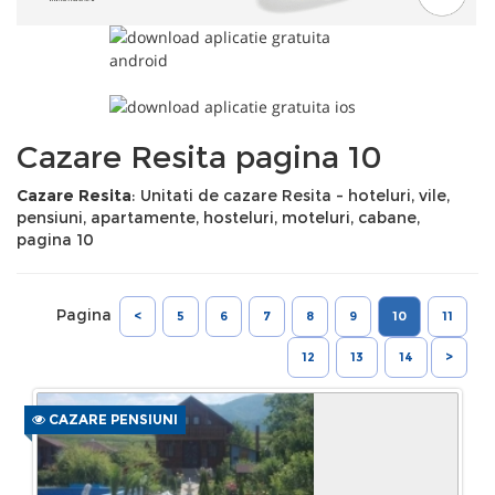
Cazare Resita pagina 10
Cazare Resita
: Unitati de cazare Resita - hoteluri, vile,
pensiuni, apartamente, hosteluri, moteluri, cabane,
pagina 10
Pagina
<
5
6
7
8
9
10
11
12
13
14
>
CAZARE PENSIUNI