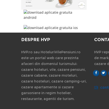
DESPRE HVP
CONT
HVP.ro sau HoteluriVilePensiuni.ro
HVP repr
este un portal web care prezinta
de marke
afaceri din domeniul turismului:
cazare 
cazare hoteluri, vile, cazare pensiuni,
cazare cabane, cazare moteluri,
cazare hosteluri, cazare camping-uri,
cazare apartamente si cazare
cont
garsoniere in regim hotelier,
restaurante, agentii de turism.