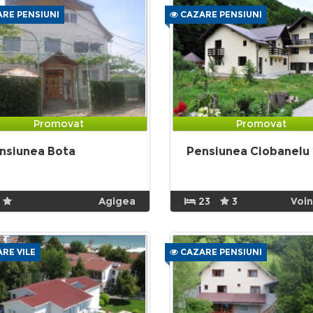
RE PENSIUNI
CAZARE PENSIUNI
Promovat
Promovat
nsiunea Bota
Pensiunea Ciobanelu
Agigea
23
3
Voi
RE VILE
CAZARE PENSIUNI