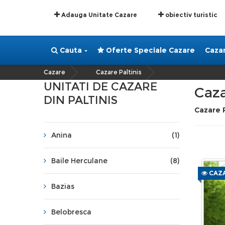
Adauga Unitate Cazare
obiectiv turistic
Cauta
Oferte Speciale Cazare
Caza
Cazare
Cazare Paltinis
»
UNITATI DE CAZARE
Caza
DIN PALTINIS
Cazare P
Anina
(1)
Baile Herculane
(8)
CAZA
Bazias
Belobresca