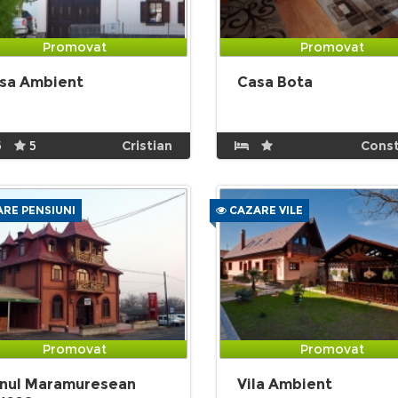
Promovat
Promovat
sa Ambient
Casa Bota
5
5
Cristian
Cons
RE PENSIUNI
CAZARE VILE
Promovat
Promovat
nul Maramuresean
Vila Ambient