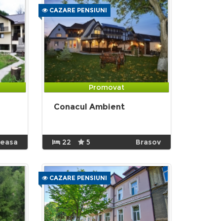
CAZARE PENSIUNI
Promovat
Conacul Ambient
neasa
22
5
Brasov
CAZARE PENSIUNI