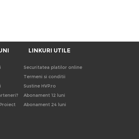
UNI
LINKURI UTILE
i
Securitatea platilor online
Termeni si conditii
i
Sustine HVP.ro
rteneri?
Abonament 12 luni
Proiect
Abonament 24 luni