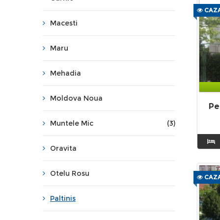
CAZA
Macesti
Maru
Mehadia
Moldova Noua
Pe
Muntele Mic
(3)
Oravita
Otelu Rosu
CAZA
Paltinis