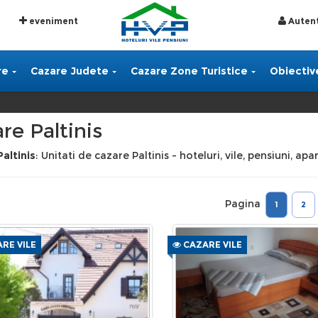
eveniment
Autent
re
Cazare Judete
Cazare Zone Turistice
Obiective
re Paltinis
altinis
: Unitati de cazare Paltinis - hoteluri, vile, pensiuni, a
Pagina
1
2
RE VILE
CAZARE VILE