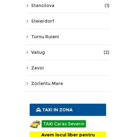
Stancilova
(1)
Steierdorf
Turnu Ruieni
Valiug
(2)
Zavoi
Zorlentu Mare
TAXI IN ZONA
TAXI Caras Severin
Avem locul liber pentru