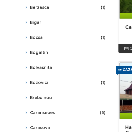
Berzasca
(1)
Bigar
Ca
Bocsa
(1)
Bogaltin
Bolvasnita
CAZA
Bozovici
(1)
Brebu nou
Caransebes
(6)
Ha
Carasova