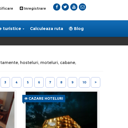
ificare
Inregistrare
 turistice
Calculeaza ruta
Blog
partamente, hosteluri, moteluri, cabane,
3
4
5
6
7
8
9
10
>
CAZARE HOTELURI