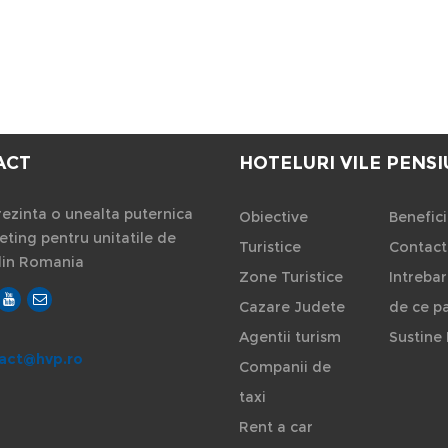
ACT
HOTELURI VILE PENSI
ezinta o unealta puternica
Obiective
Benefici
ting pentru unitatile de
Turistice
Contact
din Romania
Zone Turistice
Intrebar
Cazare Judete
de ce pa
Agentii turism
Sustine 
act@hvp.ro
Companii de
taxi
Rent a car