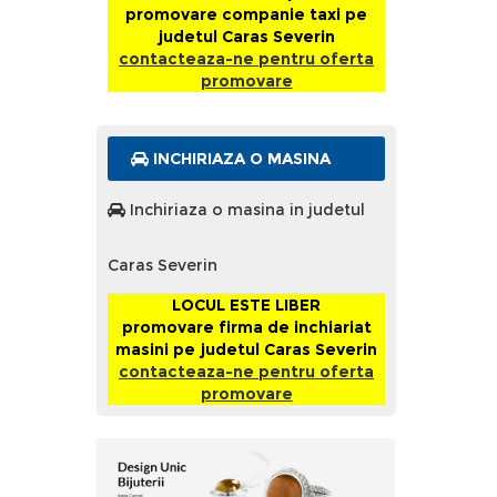
promovare companie taxi pe
judetul Caras Severin
contacteaza-ne pentru oferta
promovare
INCHIRIAZA O MASINA
Inchiriaza o masina in judetul
Caras Severin
LOCUL ESTE LIBER
promovare firma de inchiariat
masini pe judetul Caras Severin
contacteaza-ne pentru oferta
promovare