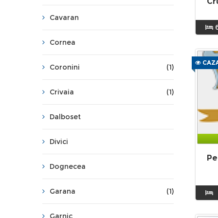
Cr
Cavaran
Cornea
CAZA
Coronini
(1)
Crivaia
(1)
Dalboset
Divici
Pe
Dognecea
Garana
(1)
Garnic