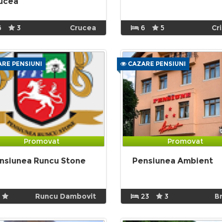
ucea
6
3
Crucea
6
5
Cr
RE PENSIUNI
CAZARE PENSIUNI
Promovat
Promovat
nsiunea Runcu Stone
Pensiunea Ambient
Runcu Dambovit
23
3
B