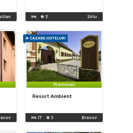
istian
3
Siriu
CAZARE HOTELURI
Promovat
Resort Ambient
rasov
17
5
Brasov