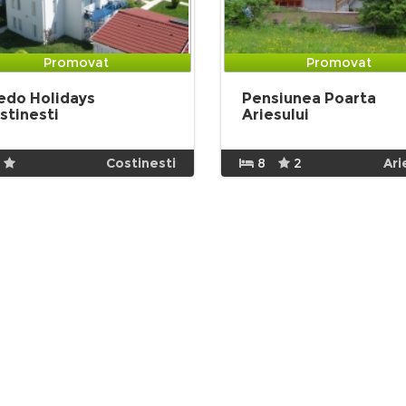
Promovat
Promovat
edo Holidays
Pensiunea Poarta
stinesti
Ariesului
Costinesti
8
2
Ari